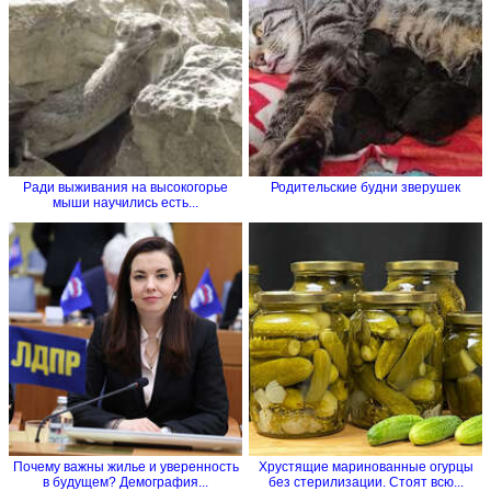
Ради выживания на высокогорье
Родительские будни зверушек
мыши научились есть...
Почему важны жилье и уверенность
Хрустящие маринованные огурцы
в будущем? Демография...
без стерилизации. Стоят всю...