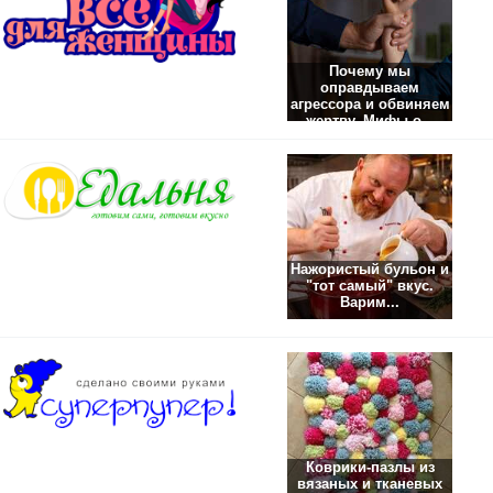
Почему мы
оправдываем
агрессора и обвиняем
жертву. Мифы о...
Нажористый бульон и
"тот самый" вкус.
Варим...
Коврики-пазлы из
вязаных и тканевых