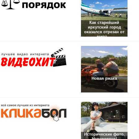
Как старейший
иркутский город
оказался отрезан от
мира....
Новая ржака
Исторические фото.
Невероятно!