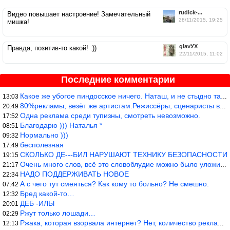
rudick-...
Видео повышает настроение! Замечательный
28/11/2015, 19:25
мишка!
glavУХ
Правда, позитив-то какой! :))
22/11/2015, 11:02
Последние комментарии
Какое же убогое пиндосское ничего. Наташ, и не стыдно такую фигн
13:03
80%рекламы, везёт же артистам.Режиссёры, сценаристы вы где или к
20:49
Одна реклама среди тупизны, смотреть невозможно.
17:52
Благодарю ))) Наталья *
08:51
Нормально )))
09:32
бесполезная
17:49
СКОЛЬКО ДЕ---БИЛ НАРУШАЮТ ТЕХНИКУ БЕЗОПАСНОСТИ
19:15
Очень много слов, всё это словоблудие можно было уложить в 1 мин
21:17
НАДО ПОДДЕРЖИВАТЬ НОВОЕ
22:34
А с чего тут смеяться? Как кому то больно? Не смешно.
07:42
Бред какой-то…
12:32
ДЕБ -ИЛЫ
20:01
Ржут только лошади…
02:29
Ржака, которая взорвала интернет? Нет, количество рекламы выводи
12:13