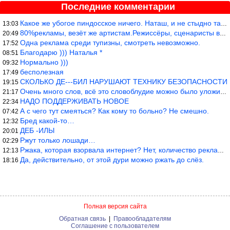
Последние комментарии
Какое же убогое пиндосское ничего. Наташ, и не стыдно такую фигн
13:03
80%рекламы, везёт же артистам.Режиссёры, сценаристы вы где или к
20:49
Одна реклама среди тупизны, смотреть невозможно.
17:52
Благодарю ))) Наталья *
08:51
Нормально )))
09:32
бесполезная
17:49
СКОЛЬКО ДЕ---БИЛ НАРУШАЮТ ТЕХНИКУ БЕЗОПАСНОСТИ
19:15
Очень много слов, всё это словоблудие можно было уложить в 1 мин
21:17
НАДО ПОДДЕРЖИВАТЬ НОВОЕ
22:34
А с чего тут смеяться? Как кому то больно? Не смешно.
07:42
Бред какой-то…
12:32
ДЕБ -ИЛЫ
20:01
Ржут только лошади…
02:29
Ржака, которая взорвала интернет? Нет, количество рекламы выводи
12:13
Да, действительно, от этой дури можно ржать до слёз.
18:16
Полная версия сайта
Обратная связь
|
Правообладателям
Соглашение с пользователем