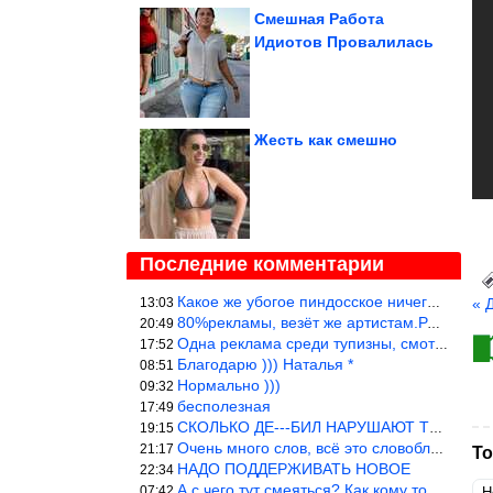
Смешная Работа
Идиотов Провалилась
Жесть как смешно
Последние комментарии
Какое же убогое пиндосское ничего. Наташ, и не стыдно такую фигн
13:03
« 
80%рекламы, везёт же артистам.Режиссёры, сценаристы вы где или к
20:49
Одна реклама среди тупизны, смотреть невозможно.
17:52
Благодарю ))) Наталья *
08:51
Нормально )))
09:32
бесполезная
17:49
СКОЛЬКО ДЕ---БИЛ НАРУШАЮТ ТЕХНИКУ БЕЗОПАСНОСТИ
19:15
Очень много слов, всё это словоблудие можно было уложить в 1 мин
21:17
То
НАДО ПОДДЕРЖИВАТЬ НОВОЕ
22:34
А с чего тут смеяться? Как кому то больно? Не смешно.
07:42
Н