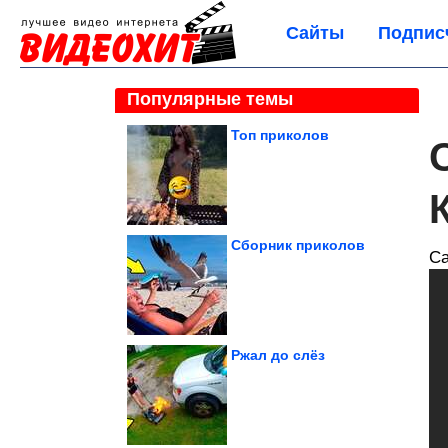
Сайты
Подпис
Популярные темы
Топ приколов
Сборник приколов
Са
Ржал до слёз