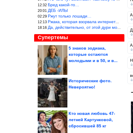
Бред какой-то…
12:32
ДЕБ -ИЛЫ
20:01
А
Ржут только лошади…
02:29
Ржака, которая взорвала интернет? Нет, количество рекламы выводи
12:13
Да, действительно, от этой дури можно ржать до слёз.
18:16
Д
Супертемы
А
5 знаков зодиака,
которые остаются
Великолепное блюдо на
каждый день. Картошка
молодыми и в 50, и в...
Н
«Карбонара»...
в
Исторические фото.
Невероятно!
Как оценивать свои
возможности, и не
тонуть в задачах
Кто новая любовь 47-
летней Картунковой,
сбросившей 85 кг
Желток останется жидким. Котлеты по-шотландски, здесь в...