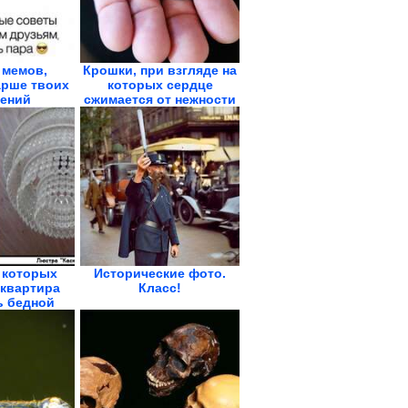
 мемов,
Крошки, при взгляде на
арше твоих
которых сердце
ений
сжимается от нежности
 которых
Исторические фото.
 квартира
Класс!
ь бедной