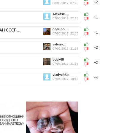
+2
08/05/2017, 07:26
Alexasc...
+1
07/05/2017, 22:28
dear-po...
АН СССР…
+1
07/05/2017, 22:05
valery-...
+2
07/05/2017, 21:18
bcbk68
+2
07/05/2017, 21:16
vladychkin
+4
07/05/2017, 18:12