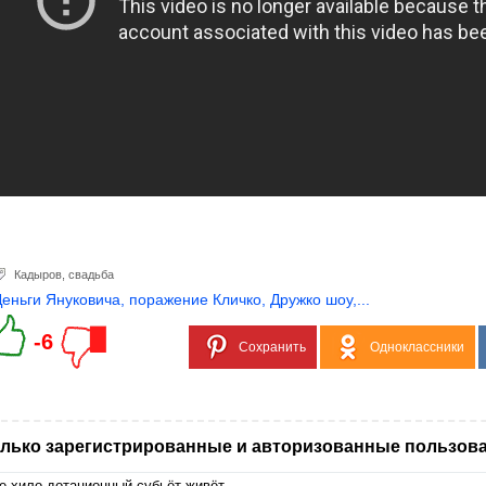
Кадыров
,
свадьба
Деньги Януковича, поражение Кличко, Дружко шоу,...
-6
Сохранить
Одноклассники
лько зарегистрированные и авторизованные пользова
е хило дотационный субьёт живёт.