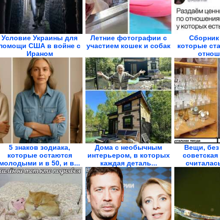
Условие Украины для
Летние фотографии с
Сборник
помощи США в войне с
участием кошек и собак
которые ст
Ираном
отнош
5 знаков зодиака,
Дома с необычным
Вещи, без
которые остаются
интерьером, в которых
советская
молодыми и в 50, и в...
каждая деталь...
считалас