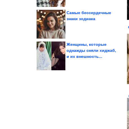
Самые бессердечные
знаки зодиака
что странный...
которые доказывают,
Антикварные находки,
Женщины, которые
однажды сняли хиджаб,
и их внешность...
женщин
отношения мужчин и
100% убойные хиты про