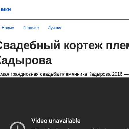
чики
Новые
Горячие
Лучшие
Свадебный кортеж пле
Кадырова
мая грандиозная свадьба племянника Кадырова 2016 —