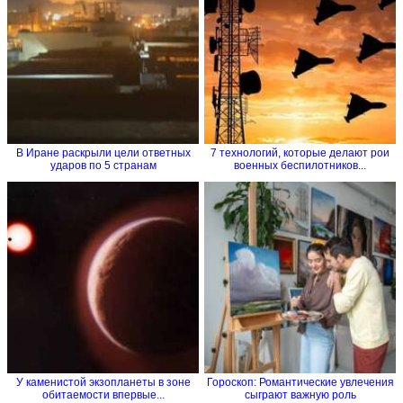
В Иране раскрыли цели ответных
7 технологий, которые делают рои
ударов по 5 странам
военных беспилотников...
У каменистой экзопланеты в зоне
Гороскоп: Романтические увлечения
обитаемости впервые...
сыграют важную роль