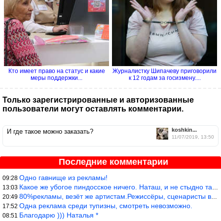
Кто имеет право на статус и какие
Журналистку Шипачеву приговорили
меры поддержки...
к 12 годам за госизмену....
Только зарегистрированные и авторизованные
пользователи могут оставлять комментарии.
koshkin...
И где такое можно заказать?
11/07/2019, 13:50
Последние комментарии
Одно гавнище из рекламы!
09:28
Какое же убогое пиндосское ничего. Наташ, и не стыдно такую фигн
13:03
80%рекламы, везёт же артистам.Режиссёры, сценаристы вы где или к
20:49
Одна реклама среди тупизны, смотреть невозможно.
17:52
Благодарю ))) Наталья *
08:51