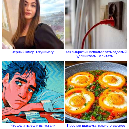
Чёрный юмор. Ржунимагу!
Как выбрать и использовать садовый
удлинитель. Запитать...
Что делать, если вы устали
Простая шакшука, намного вкуснее