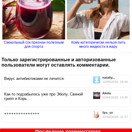
Свекольный сок признан полезным
Кому категорически нельзя пить
для спорта
много жидкости в жару
Только зарегистрированные и авторизованные
пользователи могут оставлять комментарии.
nataliy...
Вирус антибиотиками не лечится.
12/05/2020, 18:46
Akela
Как-то подзабылось уже про Эболу, Свиной
22/04/2020, 13:45
грипп и Корь…
fps_sv
+++++++++++++++
22/04/2020, 11:17
Последние комментарии