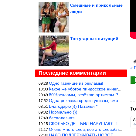
Смешные и прикольные
люди
Топ угарных ситуаций
« 
Последние комментарии
Одно гавнище из рекламы!
09:28
Какое же убогое пиндосское ничего. Наташ, и не стыдно такую фигн
13:03
80%рекламы, везёт же артистам.Режиссёры, сценаристы вы где или к
20:49
Одна реклама среди тупизны, смотреть невозможно.
17:52
Благодарю ))) Наталья *
08:51
То
Нормально )))
09:32
бесполезная
17:49
А
СКОЛЬКО ДЕ---БИЛ НАРУШАЮТ ТЕХНИКУ БЕЗОПАСНОСТИ
19:15
Очень много слов, всё это словоблудие можно было уложить в 1 мин
21:17
НАДО ПОДДЕРЖИВАТЬ НОВОЕ
22:34