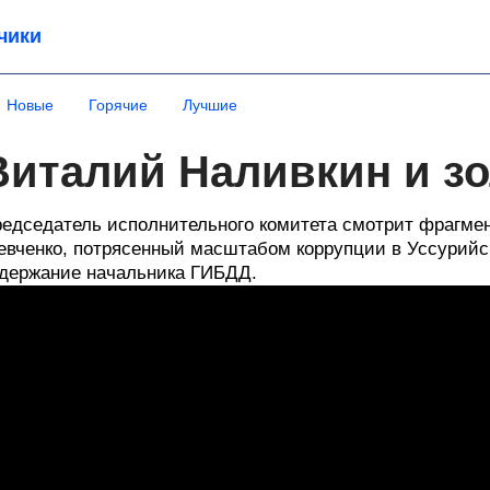
чики
Новые
Горячие
Лучшие
Виталий Наливкин и зо
едседатель исполнительного комитета смотрит фрагмен
вченко, потрясенный масштабом коррупции в Уссурийск
держание начальника ГИБДД.