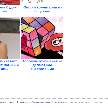
кие будни
Юмор и коментарии из
ушек
соцсетей
не хватает.
Хорошие отношения не
т магний и
делают нас
ли...
счастливыми
автоматически
ная связь
|
правообладателям
|
соглашение с пользователем