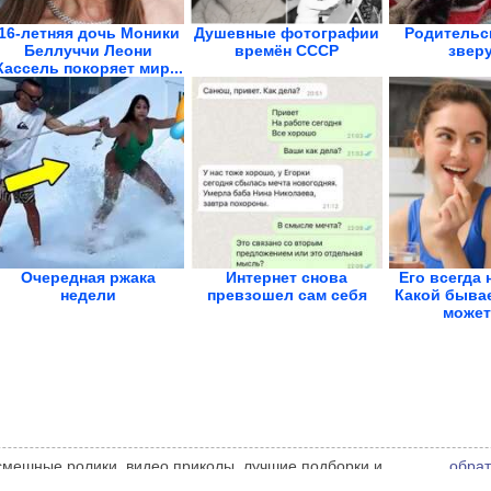
16-летняя дочь Моники
Душевные фотографии
Родительс
Беллуччи Леони
времён СССР
звер
Кассель покоряет мир...
Очередная ржака
Интернет снова
Его всегда 
недели
превзошел сам себя
Какой бывае
может 
 смешные ролики, видео приколы, лучшие подборки и
обрат
 администрации сайта может не совпадать с мнением