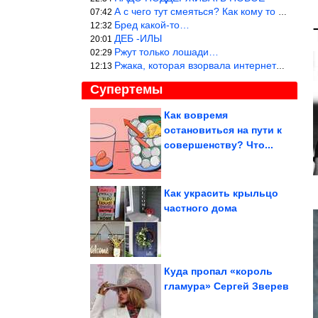
А с чего тут смеяться? Как кому то больно? Не смешно.
07:42
Бред какой-то…
12:32
ДЕБ -ИЛЫ
20:01
Ржут только лошади…
02:29
Ржака, которая взорвала интернет? Нет, количество рекламы выводи
12:13
Супертемы
Как вовремя
остановиться на пути к
Милая вещица в
технике макраме
совершенству? Что...
Как украсить крыльцо
частного дома
Что скрывают
стоматологические
клиники? Почему...
Куда пропал «король
гламура» Сергей Зверев
Повара раскрыли секрет идеальной текстуры. Молочная...