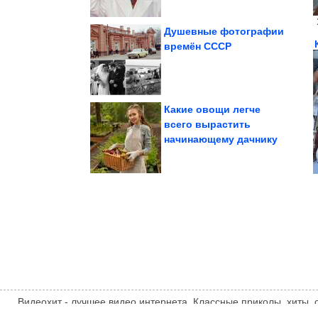
Душевные фотографии
времён СССР
серые кухонные...
очистит грязные и
Метод, который за ночь
Какие овощи легче
всего вырастить
начинающему дачнику
животные...
что дети и домашние
Доказательства того,
Видеохит - лучшее видео интернета. Классные приколы, хиты,
компиляции, интересное видео и другие развлечения. Мнение