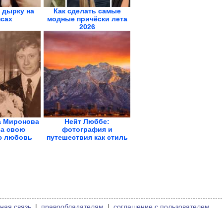
 дырку на
Как сделать самые
сах
модные причёски лета
2026
а Миронова
Нейт Люббе:
а свою
фотография и
ю любовь
путешествия как стиль
...
жизни
ная связь
|
правообладателям
|
соглашение с пользователем