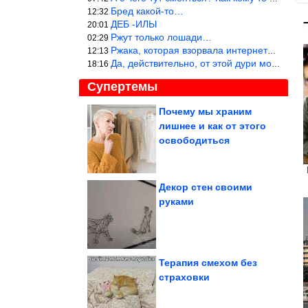
Бред какой-то…
12:32
ДЕБ -ИЛЫ
20:01
Ржут только лошади…
02:29
Ржака, которая взорвала интернет? Нет, количество рекламы выводи
12:13
Да, действительно, от этой дури можно ржать до слёз.
18:16
Супертемы
Почему мы храним
лишнее и как от этого
Как сшить изящный
рукав с воланом
освободиться
Декор стен своими
руками
Правительство хочет
допустить больше
заключенных к...
Терапия смехом без
страховки