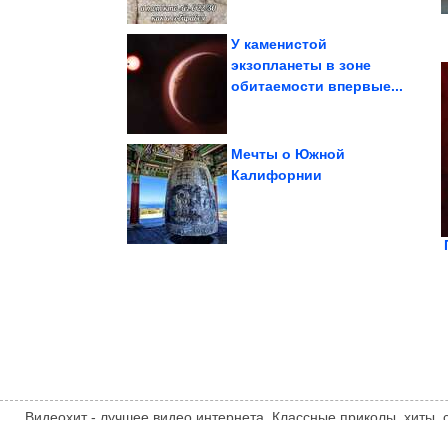
У каменистой
экзопланеты в зоне
обитаемости впервые...
просил, но спасибо»
Мемы уровня «я не
Мечты о Южной
Калифорнии
женщин
отношения мужчин и
100% супер хиты про
Видеохит - лучшее видео интернета. Классные приколы, хиты,
компиляции, интересное видео и другие развлечения. Мнение