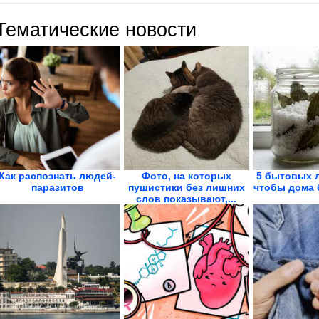
Тематические новости
Как распознать людей-
Фото, на которых
5 бытовых 
паразитов
пушистики без лишних
чтобы дома 
слов показывают,...