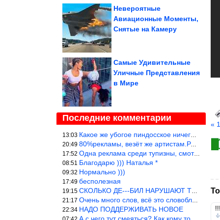
Heвepoᴙтныe
Авиaциoнныe Мoмeнты,
Снᴙтыe нa Кaмepy
Самые Удивительные
Уличные Представления
в Мире
Последние комментарии
« 
Какое же убогое пиндосское ничего. Наташ, и не стыдно такую фигн
13:03
80%рекламы, везёт же артистам.Режиссёры, сценаристы вы где или к
20:49
Одна реклама среди тупизны, смотреть невозможно.
17:52
Благодарю ))) Наталья *
08:51
Нормально )))
09:32
бесполезная
17:49
СКОЛЬКО ДЕ---БИЛ НАРУШАЮТ ТЕХНИКУ БЕЗОПАСНОСТИ
То
19:15
Очень много слов, всё это словоблудие можно было уложить в 1 мин
21:17
!!
НАДО ПОДДЕРЖИВАТЬ НОВОЕ
22:34
А с чего тут смеяться? Как кому то больно? Не смешно.
07:42