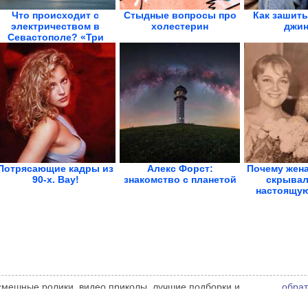
Что происходит с
Стыдные вопросы про
Как зашить
электричеством в
холестерин
джин
Севастополе? «Три
часа...
Потрясающие кадры из
Алекс Форст:
Почему жен
90-х. Вау!
знакомство с планетой
скрывал
настоящу
всю
 смешные ролики, видео приколы, лучшие подборки и
обрат
 администрации сайта может не совпадать с мнением