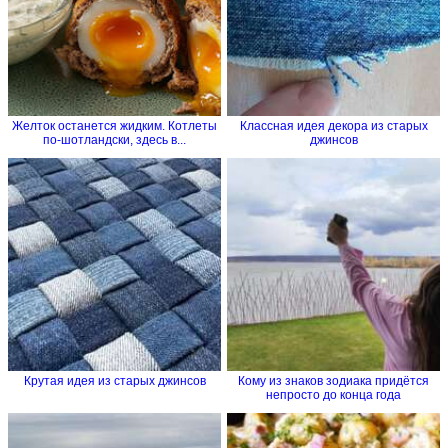
Желток останется жидким. Котлеты
Классная идея декора из старых
по-шотландски, здесь в...
джинсов
Крутая идея из старых джинсов
Кому из знаков зодиака придётся
непросто до конца года