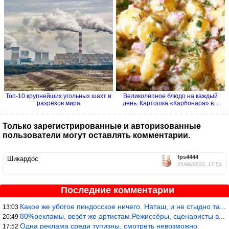
Топ-10 крупнейших угольных шахт и
Великолепное блюдо на каждый
разрезов мира
день. Картошка «Карбонара» в...
Только зарегистрированные и авторизованные
пользователи могут оставлять комментарии.
fps4444
Шикардос
25/06/2022, 17:53
Последние комментарии
Какое же убогое пиндосское ничего. Наташ, и не стыдно такую фигн
13:03
80%рекламы, везёт же артистам.Режиссёры, сценаристы вы где или к
20:49
Одна реклама среди тупизны, смотреть невозможно.
17:52