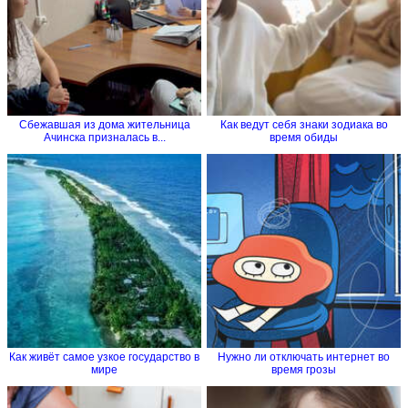
Сбежавшая из дома жительница
Как ведут себя знаки зодиака во
Ачинска призналась в...
время обиды
Как живёт самое узкое государство в
Нужно ли отключать интернет во
мире
время грозы