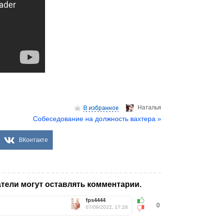
Hаталья
Собеседование на должность вахтера »
ВКонтакте
тели могут оставлять комментарии.
fps4444
0
07/09/2022, 17:28