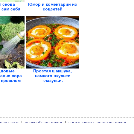
т снова
Юмор и коментарии из
 сам себя
соцсетей
адовые
Простая шакшука,
авно пора
намного вкуснее
в прошлом
глазуньи.
Королевская...
ная связь
|
правообладателям
|
соглашение с пользователем