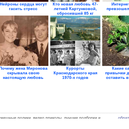
Нейроны сердца могут
Кто новая любовь 47-
Интерне
гасить стресс
летней Картунковой,
превзошел
сбросившей 85 кг
Почему жена Миронова
Курорты
Какие с
скрывала свою
Краснодарского края
привычки д
настоящую любовь
1970-х годов
оставить 
всю...
 смешные ролики, видео приколы, лучшие подборки и
обрат
 администрации сайта может не совпадать с мнением