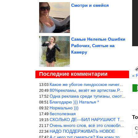
Смотри и смейся
Самые Нелепые Ошибки
Рабочих, Снятые на
Камеру
Последние комментарии
« 
Какое же убогое пиндосское ничего. Наташ, и не стыдно такую фигн
13:03
80%рекламы, везёт же артистам.Режиссёры, сценаристы вы где или к
20:49
Одна реклама среди тупизны, смотреть невозможно.
17:52
Благодарю ))) Наталья *
08:51
Нормально )))
09:32
бесполезная
17:49
То
СКОЛЬКО ДЕ---БИЛ НАРУШАЮТ ТЕХНИКУ БЕЗОПАСНОСТИ
19:15
Очень много слов, всё это словоблудие можно было уложить в 1 мин
21:17
С
НАДО ПОДДЕРЖИВАТЬ НОВОЕ
22:34
А с чего тут смеяться? Как кому то больно? Не смешно.
07:42