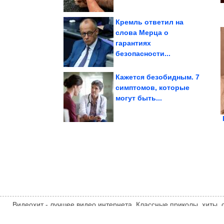
Кремль ответил на
слова Мерца о
гарантиях
Кремле об...
Путина на совещании в
Главные заявления
безопасности...
Кажется безобидным. 7
симптомов, которые
могут быть...
комнатных растениях
Стыдные вопросы о
Видеохит - лучшее видео интернета. Классные приколы, хиты,
компиляции, интересное видео и другие развлечения. Мнение
автора статьи. Автор статьи указан в источнике.