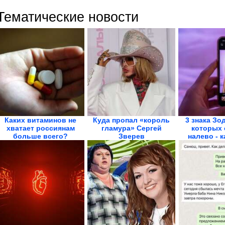
Тематические новости
Каких витаминов не
Куда пропал «король
3 знака Зо
хватает россиянам
гламура» Сергей
которых 
больше всего?
Зверев
налево - к