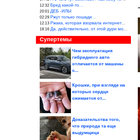
Бред какой-то…
12:32
ДЕБ -ИЛЫ
20:01
Ржут только лошади…
02:29
Ржака, которая взорвала интернет? Нет, количество рекламы выводи
12:13
Да, действительно, от этой дури можно ржать до слёз.
18:16
Супертемы
Чем эксплуатация
гибридного авто
Отличная идея из
яичной скорлупы и
отличается от машины
салфетки
с...
Крошки, при взгляде на
которых сердце
Как интуитивное
сжимается от...
питание меняет тело без
голодовок
Доказательства того,
что природа та еще
выдумщица
В Ставрополе провели конкурс по питью из унитазов....