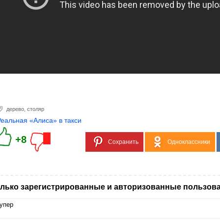
дерево
,
столяр
Реальная «Алиса» в такси
+8
Сохранить
Одноклассники
лько зарегистрированные и авторизованные пользова
упер