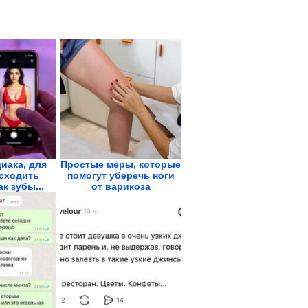
диака, для
Простые меры, которые
сходить
помогут уберечь ноги
ак зубы...
от варикоза