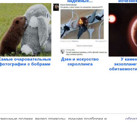
надежных...
исчезнов
Самые очаровательные
Дзен и искусство
У каме
фотографии с бобрами
скроллинга
экзоплане
обитаемости
 смешные ролики, видео приколы, лучшие подборки и
обрат
 администрации сайта может не совпадать с мнением