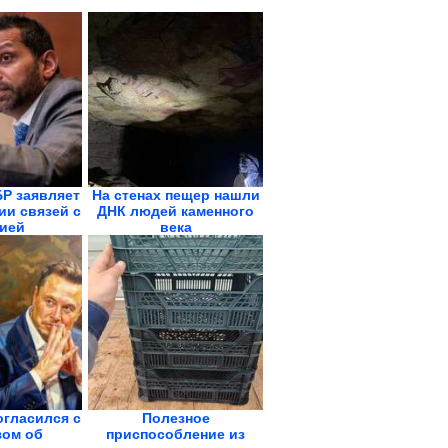
Р заявляет
На стенах пещер нашли
ии связей с
ДНК людей каменного
ией
века
огласился с
Полезное
зом об
приспособление из