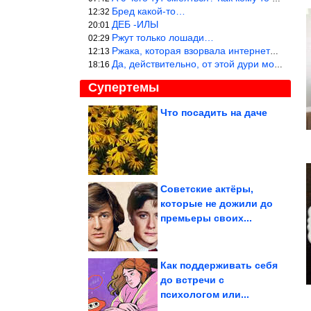
Бред какой-то…
12:32
ДЕБ -ИЛЫ
20:01
Ржут только лошади…
02:29
Ржака, которая взорвала интернет? Нет, количество рекламы выводи
12:13
Да, действительно, от этой дури можно ржать до слёз.
18:16
Супертемы
Что посадить на даче
Топ-3 самых плохих
подруг по знаку зодиака
Советские актёры,
которые не дожили до
Милая вещица из
премьеры своих...
проволоки и
капронового шнура
Как поддерживать себя
до встречи с
психологом или...
Как стирать постельное бельё, чтобы оно хрустело как в...