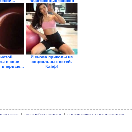
ении...
пластиковых ящиков
нистой
И снова приколы из
ты в зоне
социальных сетей.
 впервые...
Кайф!
ная связь
|
правообладателям
|
соглашение с пользователем