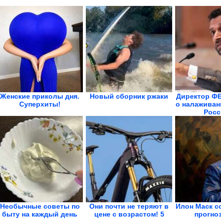
Женские приколы дня.
Новый сборник ржаки
Директор ФБ
Суперхиты!
о налаживан
Росс
Необычные советы по
Они почти не теряют в
Илон Маск с
быту на каждый день
цене с возрастом! 5
прогно