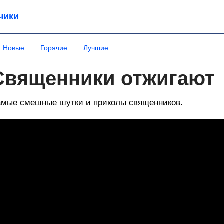
чики
Новые
Горячие
Лучшие
Священники отжигают
мые смешные шутки и приколы священников.