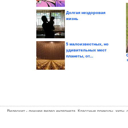
Долгая нездоровая
жизнь
Забавные котейки
5 малоизвестных, но
удивительных мест
госоператора
планеты, от...
«мусорного»
cменить главу
Власти собираются
Видеохит - лучшее видео интернета. Классные приколы, хиты,
компиляции, интересное видео и другие развлечения. Мнение
автора статьи. Автор статьи указан в источнике.
videohit.info
ТЕМАТИЧЕСКИЕ НОВОСТИ