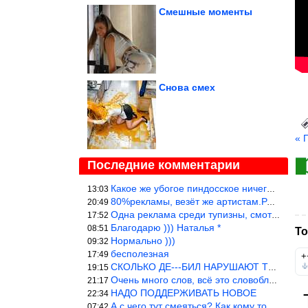
Смешные моменты
Снова смех
« 
Последние комментарии
Какое же убогое пиндосское ничего. Наташ, и не стыдно такую фигн
13:03
80%рекламы, везёт же артистам.Режиссёры, сценаристы вы где или к
20:49
Одна реклама среди тупизны, смотреть невозможно.
17:52
Благодарю ))) Наталья *
08:51
То
Нормально )))
09:32
бесполезная
17:49
+
СКОЛЬКО ДЕ---БИЛ НАРУШАЮТ ТЕХНИКУ БЕЗОПАСНОСТИ
19:15
Очень много слов, всё это словоблудие можно было уложить в 1 мин
21:17
НАДО ПОДДЕРЖИВАТЬ НОВОЕ
22:34
А с чего тут смеяться? Как кому то больно? Не смешно.
07:42