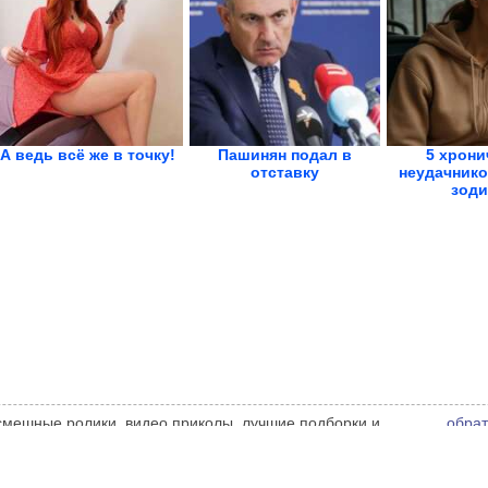
А ведь всё же в точку!
Пашинян подал в
5 хрони
отставку
неудачнико
зоди
 смешные ролики, видео приколы, лучшие подборки и
обрат
 администрации сайта может не совпадать с мнением