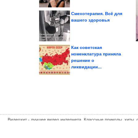
Смехотерапия. Всё для
вашего здоровья
усомниться в...
которые заставят вас
Древние артефакты,
Как советская
номенклатура приняла
решение о
посмеяться. Смотрим!
Картинки, чтобы
ликвидации...
Видеохит - лучшее видео интернета. Классные приколы, хиты,
компиляции, интересное видео и другие развлечения. Мнение
автора статьи. Автор статьи указан в источнике.
videohit.info
ТЕМАТИЧЕСКИЕ НОВОСТИ