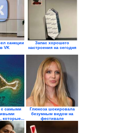
ел санкции
Запас хорошего
в VK
настроения на сегодня
 с самыми
Глюкоза шокировала
ливыми
безумным видом на
 которые...
фестивале