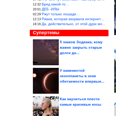
Бред какой-то…
12:32
ДЕБ -ИЛЫ
20:01
Ржут только лошади…
02:29
Ржака, которая взорвала интернет? Нет, количество рекламы выводи
12:13
Да, действительно, от этой дури можно ржать до слёз.
18:16
Супертемы
5 знаков Зодиака, кому
важно закрыть старые
У комаров личинки
плавают как подводные
долги до...
лодки
У каменистой
экзопланеты в зоне
Как живёт самое узкое
обитаемости впервые...
государство в мире
Как научиться плести
самые красивые косы
Главное о последствиях урагана в Москве, Петербурге и...