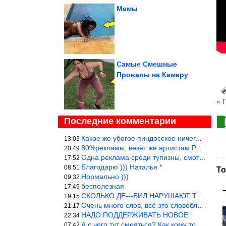
Мемы
Самые Смешные
Провалы на Камеру
« 
Последние комментарии
Какое же убогое пиндосское ничего. Наташ, и не стыдно такую фигн
13:03
80%рекламы, везёт же артистам.Режиссёры, сценаристы вы где или к
20:49
Одна реклама среди тупизны, смотреть невозможно.
17:52
Благодарю ))) Наталья *
08:51
То
Нормально )))
09:32
бесполезная
17:49
СКОЛЬКО ДЕ---БИЛ НАРУШАЮТ ТЕХНИКУ БЕЗОПАСНОСТИ
19:15
Очень много слов, всё это словоблудие можно было уложить в 1 мин
21:17
НАДО ПОДДЕРЖИВАТЬ НОВОЕ
22:34
А с чего тут смеяться? Как кому то больно? Не смешно.
07:42