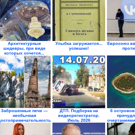
Архитектурные
Улыбка загружается...
Евросоюз вв
шедевры, при виде
успешно!
проти
которых хочется...
Заброшенные печи —
ДТП. Подборка на
6 островов
необычная
видеорегистратор.
причуд
достопримечательность
Июль 2026
очертаниями,
Карелии