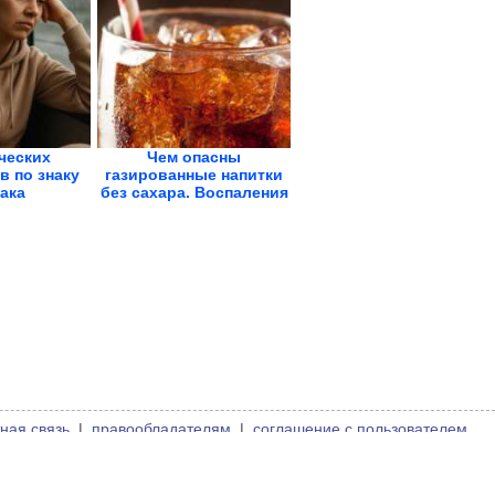
ческих
Чем опасны
в по знаку
газированные напитки
ака
без сахара. Воспаления
в...
ная связь
|
правообладателям
|
соглашение с пользователем