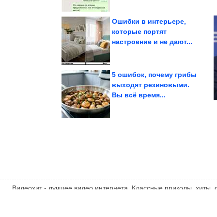
Ошибки в интерьере,
которые портят
настроение и не дают...
Кайф!
социальных сетей.
И снова приколы из
5 ошибок, почему грибы
выходят резиновыми.
Вы всё время...
рецептом....
нет равных – делюсь
Этим зразам из Литвы
Видеохит - лучшее видео интернета. Классные приколы, хиты,
компиляции, интересное видео и другие развлечения. Мнение
автора статьи. Автор статьи указан в источнике.
videohit.info
ТЕМАТИЧЕСКИЕ НОВОСТИ