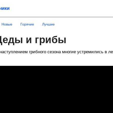
чики
Новые
Горячие
Лучшие
Деды и грибы
наступлением грибного сезона многие устремились в ле