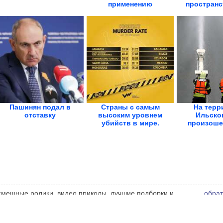
применению
пространс
Пашинян подал в
Страны с самым
На терр
отставку
высоким уровнем
Ильско
убийств в мире.
произоше
Инфографика
Облом
 смешные ролики, видео приколы, лучшие подборки и
обрат
 администрации сайта может не совпадать с мнением