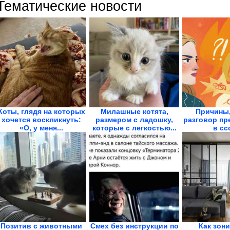
Тематические новости
Коты, глядя на которых
Милашные котята,
Причины,
хочется воскликнуть:
размером с ладошку,
разговор пр
«О, у меня...
которые с легкостью...
в сс
Позитив с животными
Смех без инструкции по
Как зон