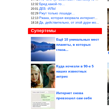
Бред какой-то…
12:32
ДЕБ -ИЛЫ
20:01
Ржут только лошади…
02:29
Ржака, которая взорвала интернет? Нет, количество рекламы выводи
12:13
Да, действительно, от этой дури можно ржать до слёз.
18:16
Супертемы
Ещё 10 уникальных мест
планеты, в которых
Как старейший
иркутский город
глаза...
оказался отрезан от
мира....
Куда исчезли в 90-е 5
наших известных
Преображение старого
актрис
зеркала
Интернет снова
превзошел сам себя
У каменистой экзопланеты в зоне обитаемости впервые...