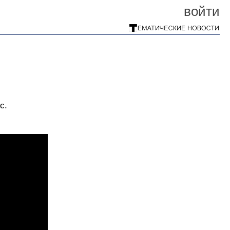
войти
с.