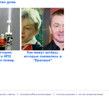
тво дома
итории
Как живут актёры,
го НПЗ
которые снимались в
л пожар.
"Ералаше"
ки...
ная связь
|
правообладателям
|
соглашение с пользователем