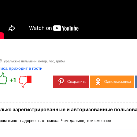
уральские пельмени
,
юмор
,
лес
,
грибы
Лиса приходит в гости
+1
Сохранить
Одноклассники
лько зарегистрированные и авторизованные пользова
рям живот надорвешь от смеха! Чем дальше, тем смешнее…