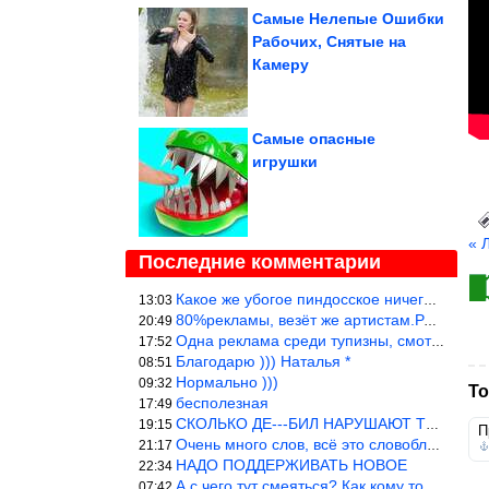
Самые Нелепые Ошибки
Рабочих, Снятые на
Камеру
Самые опасные
игрушки
« 
Последние комментарии
Какое же убогое пиндосское ничего. Наташ, и не стыдно такую фигн
13:03
80%рекламы, везёт же артистам.Режиссёры, сценаристы вы где или к
20:49
Одна реклама среди тупизны, смотреть невозможно.
17:52
Благодарю ))) Наталья *
08:51
Нормально )))
09:32
То
бесполезная
17:49
СКОЛЬКО ДЕ---БИЛ НАРУШАЮТ ТЕХНИКУ БЕЗОПАСНОСТИ
19:15
П
Очень много слов, всё это словоблудие можно было уложить в 1 мин
21:17
НАДО ПОДДЕРЖИВАТЬ НОВОЕ
22:34
А с чего тут смеяться? Как кому то больно? Не смешно.
07:42