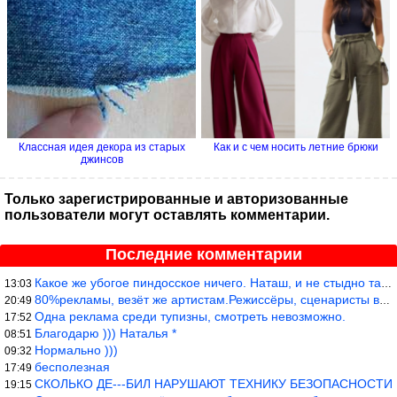
Классная идея декора из старых
Как и с чем носить летние брюки
джинсов
Только зарегистрированные и авторизованные
пользователи могут оставлять комментарии.
Последние комментарии
Какое же убогое пиндосское ничего. Наташ, и не стыдно такую фигн
13:03
80%рекламы, везёт же артистам.Режиссёры, сценаристы вы где или к
20:49
Одна реклама среди тупизны, смотреть невозможно.
17:52
Благодарю ))) Наталья *
08:51
Нормально )))
09:32
бесполезная
17:49
СКОЛЬКО ДЕ---БИЛ НАРУШАЮТ ТЕХНИКУ БЕЗОПАСНОСТИ
19:15