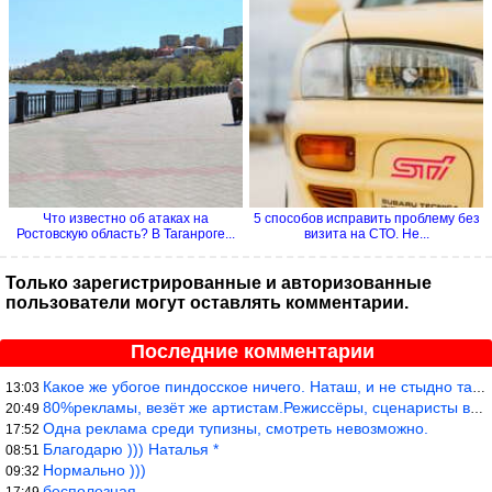
Что известно об атаках на
5 способов исправить проблему без
Ростовскую область? В Таганроге...
визита на СТО. Не...
Только зарегистрированные и авторизованные
пользователи могут оставлять комментарии.
Последние комментарии
Какое же убогое пиндосское ничего. Наташ, и не стыдно такую фигн
13:03
80%рекламы, везёт же артистам.Режиссёры, сценаристы вы где или к
20:49
Одна реклама среди тупизны, смотреть невозможно.
17:52
Благодарю ))) Наталья *
08:51
Нормально )))
09:32
бесполезная
17:49