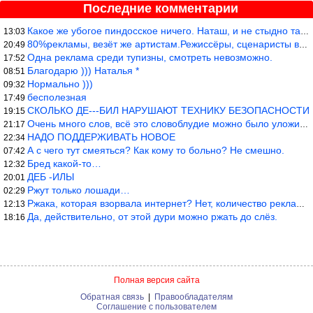
Последние комментарии
Какое же убогое пиндосское ничего. Наташ, и не стыдно такую фигн
13:03
80%рекламы, везёт же артистам.Режиссёры, сценаристы вы где или к
20:49
Одна реклама среди тупизны, смотреть невозможно.
17:52
Благодарю ))) Наталья *
08:51
Нормально )))
09:32
бесполезная
17:49
СКОЛЬКО ДЕ---БИЛ НАРУШАЮТ ТЕХНИКУ БЕЗОПАСНОСТИ
19:15
Очень много слов, всё это словоблудие можно было уложить в 1 мин
21:17
НАДО ПОДДЕРЖИВАТЬ НОВОЕ
22:34
А с чего тут смеяться? Как кому то больно? Не смешно.
07:42
Бред какой-то…
12:32
ДЕБ -ИЛЫ
20:01
Ржут только лошади…
02:29
Ржака, которая взорвала интернет? Нет, количество рекламы выводи
12:13
Да, действительно, от этой дури можно ржать до слёз.
18:16
Полная версия сайта
Обратная связь
|
Правообладателям
Соглашение с пользователем