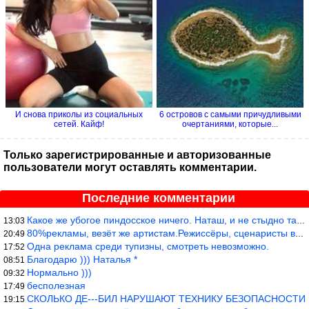
И снова приколы из социальных
6 островов с самыми причудливыми
сетей. Кайф!
очертаниями, которые...
Только зарегистрированные и авторизованные
пользователи могут оставлять комментарии.
Последние комментарии
Какое же убогое пиндосское ничего. Наташ, и не стыдно такую фигн
13:03
80%рекламы, везёт же артистам.Режиссёры, сценаристы вы где или к
20:49
Одна реклама среди тупизны, смотреть невозможно.
17:52
Благодарю ))) Наталья *
08:51
Нормально )))
09:32
бесполезная
17:49
СКОЛЬКО ДЕ---БИЛ НАРУШАЮТ ТЕХНИКУ БЕЗОПАСНОСТИ
19:15