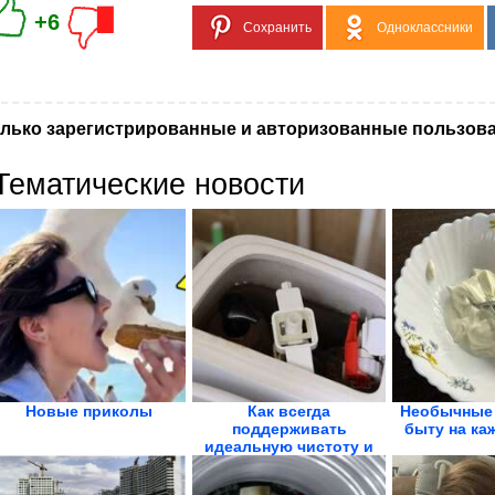
+6
Сохранить
Одноклассники
лько зарегистрированные и авторизованные пользова
Тематические новости
Новые приколы
Как всегда
Необычные 
поддерживать
быту на ка
идеальную чистоту и
свежесть унитаза