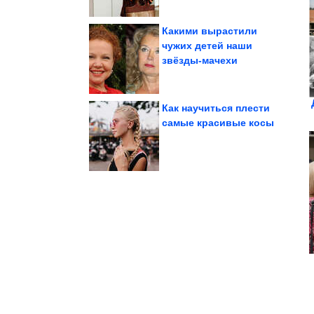
Какими вырастили
чужих детей наши
звёзды-мачехи
спорта
признан полезным для
Свекольный сок
Как научиться плести
самые красивые косы
начинающему дачнику
всего вырастить
Какие овощи легче