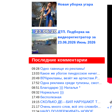
Новая уборка угара
ДТП. Подборка на
видеорегистратор за
23.06.2026 Июнь 2026
Последние комментарии
Одно гавнище из рекламы!
09:28
Какое же убогое пиндосское ничего. Наташ, и не стыдно такую фигн
13:03
80%рекламы, везёт же артистам.Режиссёры, сценаристы вы где или к
20:49
Одна реклама среди тупизны, смотреть невозможно.
17:52
Благодарю ))) Наталья *
08:51
Нормально )))
09:32
бесполезная
17:49
СКОЛЬКО ДЕ---БИЛ НАРУШАЮТ ТЕХНИКУ БЕЗОПАСНОСТИ
19:15
Очень много слов, всё это словоблудие можно было уложить в 1 мин
21:17
« 
НАДО ПОДДЕРЖИВАТЬ НОВОЕ
22:34