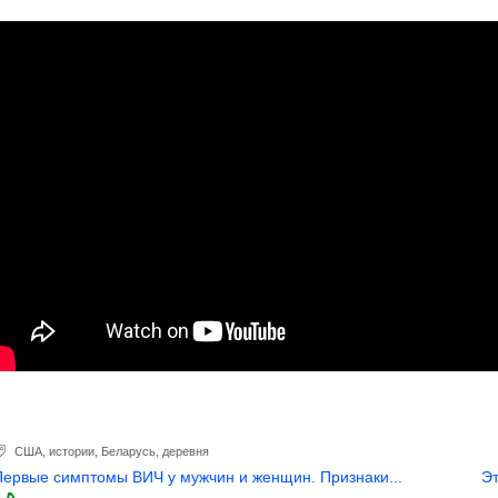
США
,
истории
,
Беларусь
,
деревня
Первые симптомы ВИЧ у мужчин и женщин. Признаки...
Эт