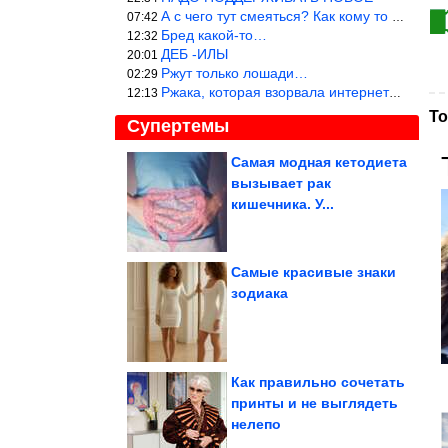
А с чего тут смеяться? Как кому то больно? Не смешно.
07:42
Бред какой-то…
12:32
ДЕБ -ИЛЫ
20:01
Ржут только лошади…
02:29
Ржака, которая взорвала интернет? Нет, количество рекламы выводи
12:13
То
Супертемы
Самая модная кетодиета
вызывает рак
Купальники, от которых
веет морским бризом и
кишечника. У...
ароматом...
Самые красивые знаки
зодиака
Примеры
интересностей, которые
мир прячет прямо на
виду
Как правильно сочетать
принты и не выглядеть
нелепо
Главные заявления Путина на совещании в Кремле об...