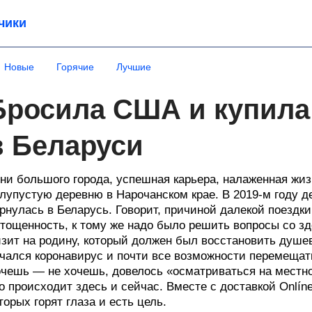
чики
Новые
Горячие
Лучшие
Бросила США и купила
в Беларуси
ни большого города, успешная карьера, налаженная жи
лупустую деревню в Нарочанском крае. В 2019-м году д
рнулась в Беларусь. Говорит, причиной далекой поездк
тощенность, к тому же надо было решить вопросы со з
зит на родину, который должен был восстановить душе
чался коронавирус и почти все возможности перемещат
чешь — не хочешь, довелось «осматриваться на местнос
о происходит здесь и сейчас. Вместе с доставкой Onlín
торых горят глаза и есть цель.