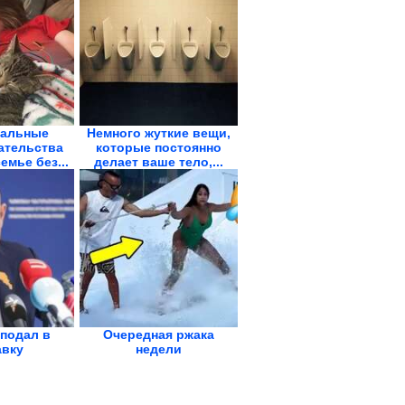
альные
Немного жуткие вещи,
ательства
которые постоянно
семье без...
делает ваше тело,...
подал в
Очередная ржака
авку
недели