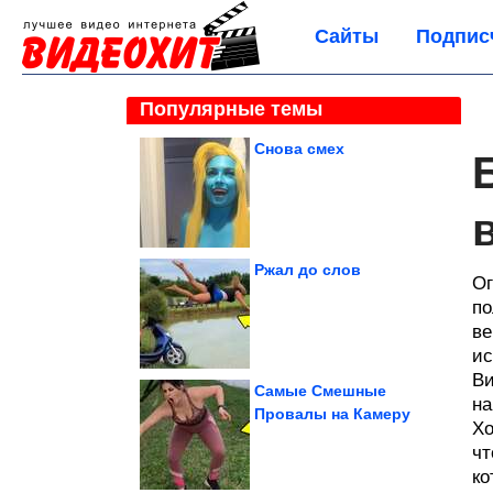
Сайты
Подпис
Популярные темы
Снова смех
Ржал до слов
Ог
по
ве
ис
Ви
Самые Смешные
на
Провалы на Камеру
Хо
чт
ко