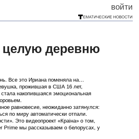
войти
 целую деревню
знь. Все это Ириана поменяла на…
евушка, прожившая в США 16 лет,
и стала накопившаяся эмоциональная
доровьем.
вное равновесие, неожиданно затянулся:
ься по миру автоматически отпали.
ти». Это видеопроект «Краiна» о том,
er Prime мы рассказываем о белорусах, у