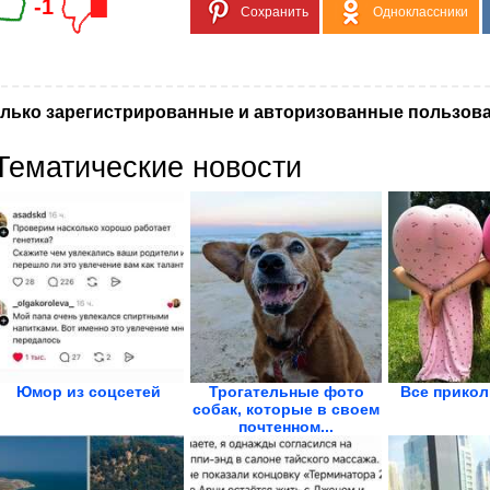
-1
Сохранить
Одноклассники
лько зарегистрированные и авторизованные пользова
Тематические новости
Юмор из соцсетей
Трогательные фото
Все прикол
собак, которые в своем
почтенном...