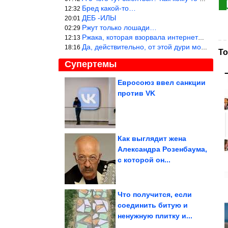
Бред какой-то…
12:32
ДЕБ -ИЛЫ
20:01
Ржут только лошади…
02:29
Ржака, которая взорвала интернет? Нет, количество рекламы выводи
12:13
Да, действительно, от этой дури можно ржать до слёз.
18:16
То
Супертемы
Евросоюз ввел санкции
против VK
Как живут актёры,
которые снимались в
"Ералаше"
Как выглядит жена
Александра Розенбаума,
Необыкновенное
с которой он...
применение зонтикам
для коктейлей
Что получится, если
соединить битую и
ненужную плитку и...
Петербург подвергся налету беспилотников. Удар пришелся...