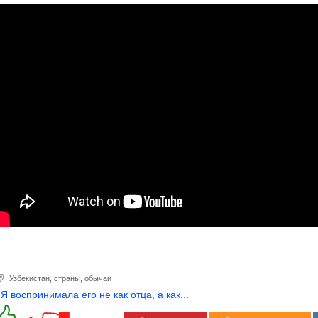
Узбекистан
,
страны
,
обычаи
«Я воспринимала его не как отца, а как...