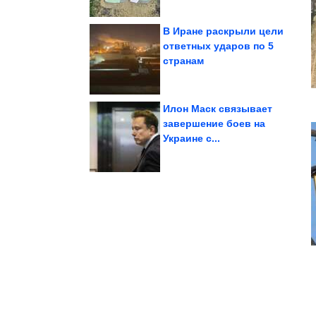
В Иране раскрыли цели
ответных ударов по 5
странам
варикоза
помогут уберечь ноги от
Простые меры, которые
Илон Маск связывает
завершение боев на
Украине с...
девочек в Туве....
причину смерти двух
Следователи назвали