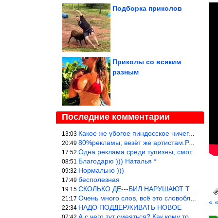
Подборка приколов
Приколы со всяким
разным
Последние комментарии
Какое же убогое пиндосское ничего. Наташ, и не стыдно такую фигн
13:03
80%рекламы, везёт же артистам.Режиссёры, сценаристы вы где или к
20:49
Одна реклама среди тупизны, смотреть невозможно.
17:52
Благодарю ))) Наталья *
08:51
Нормально )))
09:32
бесполезная
17:49
СКОЛЬКО ДЕ---БИЛ НАРУШАЮТ ТЕХНИКУ БЕЗОПАСНОСТИ
19:15
Очень много слов, всё это словоблудие можно было уложить в 1 мин
21:17
« 
НАДО ПОДДЕРЖИВАТЬ НОВОЕ
22:34
А с чего тут смеяться? Как кому то больно? Не смешно.
07:42