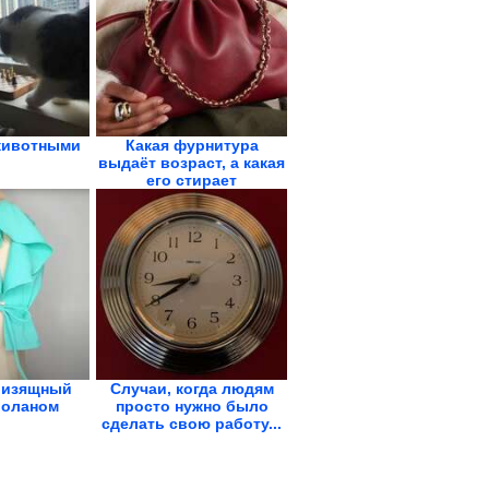
животными
Какая фурнитура
выдаёт возраст, а какая
его стирает
 изящный
Случаи, когда людям
воланом
просто нужно было
сделать свою работу...