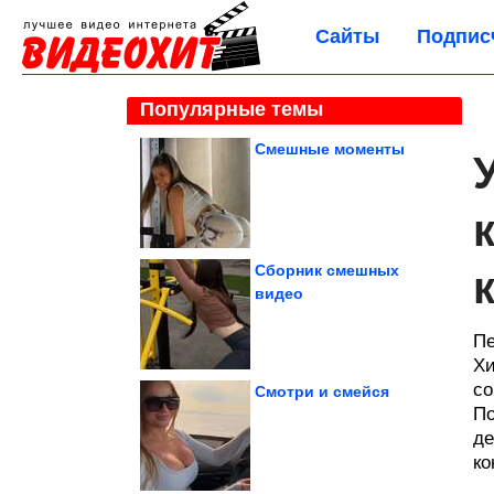
Сайты
Подпис
Популярные темы
Смешные моменты
Сборник смешных
видео
Пе
Хи
со
Смотри и смейся
По
де
ко