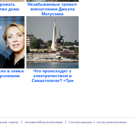
ировать
Незабываемые тревел-
тво дома
впечатления Джоэла
Матусзака
ло в семье
Что происходит с
рзликина
электричеством в
Севастополе? «Три
часа...
ная связь
|
правообладателям
|
соглашение с пользователем