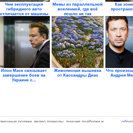
Чем эксплуатация
Мемы из параллельной
Как зон
гибридного авто
вселенной, где всё
пространс
отличается от машины
пошло не так
с ДВС
Илон Маск связывает
Живописная вышивка
Что произош
завершение боев на
от Кассандры Диас
Андрея Ме
Украине с...
 смешные ролики, видео приколы, лучшие подборки и
обрат
 администрации сайта может не совпадать с мнением