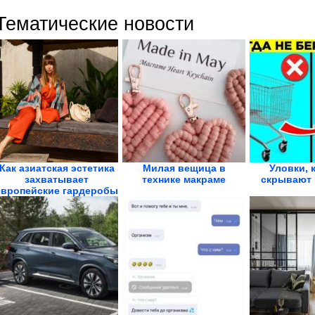
Тематические новости
Как азиатская эстетика
Милая вещица в
Уловки, 
захватывает
технике макраме
скрывают 
европейские гардеробы