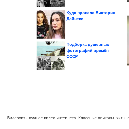
Куда пропала Виктория
Дайнеко
...». Эпический сборник!
Приколы в стиле «Когда
Подборка душевных
фотографий времён
СССР
выходят из моды...
money, которые не
Причёски в стиле old
Видеохит - лучшее видео интернета. Классные приколы, хиты,
компиляции, интересное видео и другие развлечения. Мнение
автора статьи. Автор статьи указан в источнике.