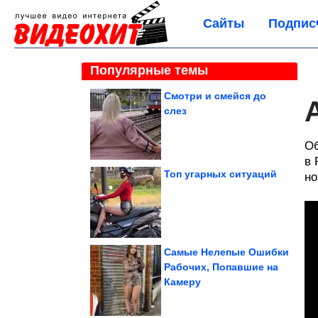
Сайты
Подпис
Популярные темы
Смотри и смейся до
слез
Об
в 
Топ угарных ситуаций
но
Самые Нелепые Ошибки
Рабочих, Попавшие на
Камеру