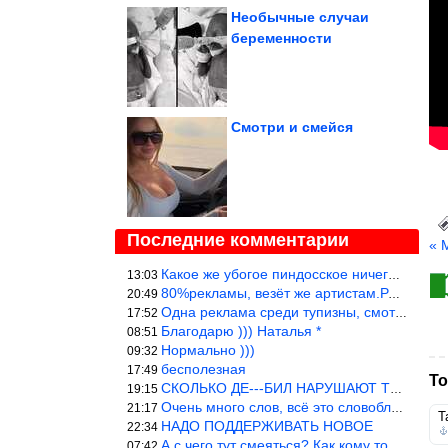
Необычные случаи
беременности
Смотри и смейся
Последние комментарии
« 
Какое же убогое пиндосское ничего. Наташ, и не стыдно такую фигн
13:03
80%рекламы, везёт же артистам.Режиссёры, сценаристы вы где или к
20:49
Одна реклама среди тупизны, смотреть невозможно.
17:52
Благодарю ))) Наталья *
08:51
Нормально )))
09:32
бесполезная
17:49
То
СКОЛЬКО ДЕ---БИЛ НАРУШАЮТ ТЕХНИКУ БЕЗОПАСНОСТИ
19:15
Очень много слов, всё это словоблудие можно было уложить в 1 мин
21:17
Т
НАДО ПОДДЕРЖИВАТЬ НОВОЕ
22:34
А с чего тут смеяться? Как кому то больно? Не смешно.
07:42