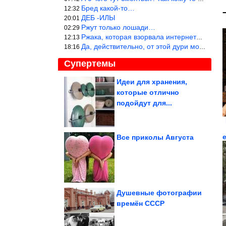
Бред какой-то…
12:32
ДЕБ -ИЛЫ
20:01
Ржут только лошади…
02:29
Ржака, которая взорвала интернет? Нет, количество рекламы выводи
12:13
Да, действительно, от этой дури можно ржать до слёз.
18:16
Супертемы
Идеи для хранения,
которые отлично
Евросоюз ввел санкции
против VK
подойдут для...
Все приколы Августа
Умер актёр Юрий
Смирнов
Душевные фотографии
времён СССР
100% убойные хиты про отношения мужчин и женщин