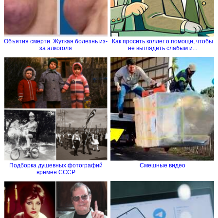
Объятия смерти. Жуткая болезнь из-
Как просить коллег о помощи, чтобы
за алкоголя
не выглядеть слабым и...
Подборка душевных фотографий
Смешные видео
времён СССР