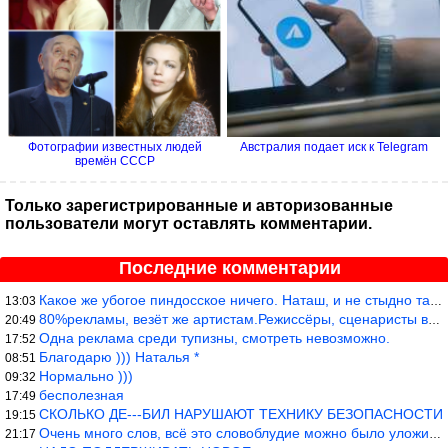
Фотографии известных людей
Австралия подает иск к Telegram
времён СССР
Только зарегистрированные и авторизованные
пользователи могут оставлять комментарии.
Последние комментарии
Какое же убогое пиндосское ничего. Наташ, и не стыдно такую фигн
13:03
80%рекламы, везёт же артистам.Режиссёры, сценаристы вы где или к
20:49
Одна реклама среди тупизны, смотреть невозможно.
17:52
Благодарю ))) Наталья *
08:51
Нормально )))
09:32
бесполезная
17:49
СКОЛЬКО ДЕ---БИЛ НАРУШАЮТ ТЕХНИКУ БЕЗОПАСНОСТИ
19:15
Очень много слов, всё это словоблудие можно было уложить в 1 мин
21:17