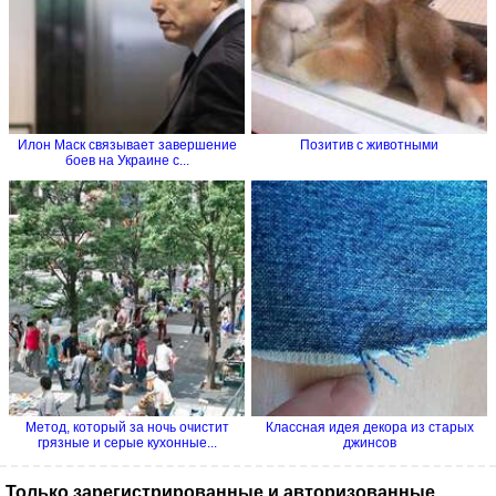
Илон Маск связывает завершение
Позитив с животными
боев на Украине с...
Метод, который за ночь очистит
Классная идея декора из старых
грязные и серые кухонные...
джинсов
Только зарегистрированные и авторизованные