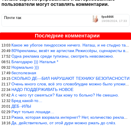
пользователи могут оставлять комментарии.
fps4444
Почти так
19/08/2024, 17:33
Последние комментарии
Какое же убогое пиндосское ничего. Наташ, и не стыдно такую фигн
13:03
80%рекламы, везёт же артистам.Режиссёры, сценаристы вы где или к
20:49
Одна реклама среди тупизны, смотреть невозможно.
17:52
Благодарю ))) Наталья *
08:51
Нормально )))
09:32
бесполезная
17:49
СКОЛЬКО ДЕ---БИЛ НАРУШАЮТ ТЕХНИКУ БЕЗОПАСНОСТИ
19:15
Очень много слов, всё это словоблудие можно было уложить в 1 мин
21:17
НАДО ПОДДЕРЖИВАТЬ НОВОЕ
22:34
А с чего тут смеяться? Как кому то больно? Не смешно.
07:42
Бред какой-то…
12:32
ДЕБ -ИЛЫ
20:01
Ржут только лошади…
02:29
Ржака, которая взорвала интернет? Нет, количество рекламы выводи
12:13
Да, действительно, от этой дури можно ржать до слёз.
18:16