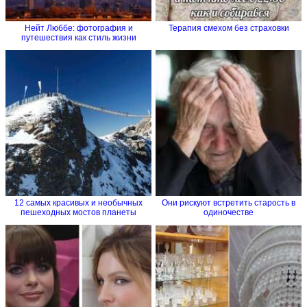
Нейт Люббе: фотография и
Терапия смехом без страховки
путешествия как стиль жизни
12 самых красивых и необычных
Они рискуют встретить старость в
пешеходных мостов планеты
одиночестве