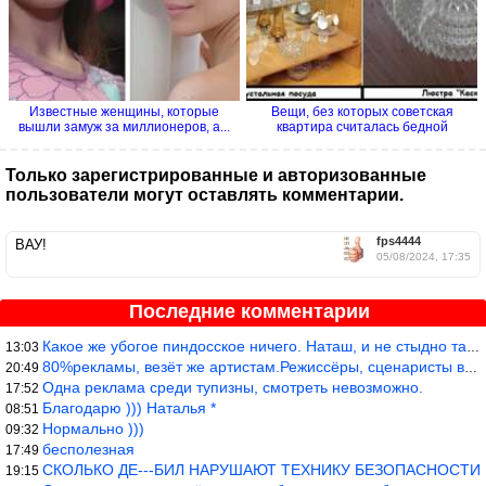
Известные женщины, которые
Вещи, без которых советская
вышли замуж за миллионеров, а...
квартира считалась бедной
Только зарегистрированные и авторизованные
пользователи могут оставлять комментарии.
fps4444
ВАУ!
05/08/2024, 17:35
Последние комментарии
Какое же убогое пиндосское ничего. Наташ, и не стыдно такую фигн
13:03
80%рекламы, везёт же артистам.Режиссёры, сценаристы вы где или к
20:49
Одна реклама среди тупизны, смотреть невозможно.
17:52
Благодарю ))) Наталья *
08:51
Нормально )))
09:32
бесполезная
17:49
СКОЛЬКО ДЕ---БИЛ НАРУШАЮТ ТЕХНИКУ БЕЗОПАСНОСТИ
19:15