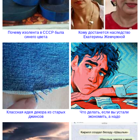
Почему изолента в СССР была
Кому достанется наследство
синего цвета
Екатерины Жемчужной
Классная идея декора из старых
Что делать, если вы устали
джинсов
экономить, а надо