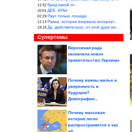
Бред какой-то…
12:32
ДЕБ -ИЛЫ
20:01
Ржут только лошади…
02:29
Ржака, которая взорвала интернет? Нет, количество рекламы выводи
12:13
Да, действительно, от этой дури можно ржать до слёз.
18:16
Супертемы
Верховная рада
назначила новое
На стенах пещер нашли
ДНК людей каменного
правительство Украины
века
Почему важны жилье и
уверенность в
Доказательства того,
будущем?
что кошки способны
влюбить в себя...
Демография...
Почему массовая
истерия легко
распространяется и как
Следователь — о том, как отправил за решетку самых...
ей...