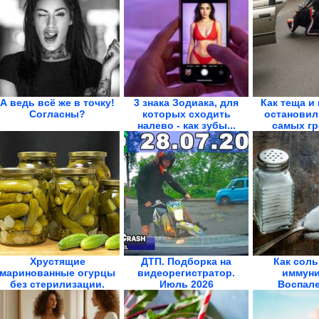
А ведь всё же в точку!
3 знака Зодиака, для
Как теща и
Согласны?
которых сходить
остановил
налево - как зубы...
самых гр
Хрустящие
ДТП. Подборка на
Как соль
маринованные огурцы
видеорегистратор.
иммуни
без стерилизации.
Июль 2026
Воспале
Стоят всю...
прох