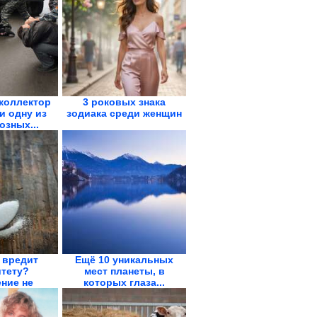
 коллектор
3 роковых знака
и одну из
зодиака среди женщин
озных...
 вредит
Ещё 10 уникальных
тету?
мест планеты, в
ние не
которых глаза...
одит