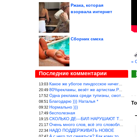
Ржака, которая
взорвала интернет
Сборник смеха
« 
Последние комментарии
Какое же убогое пиндосское ничего. Наташ, и не стыдно такую фигн
13:03
80%рекламы, везёт же артистам.Режиссёры, сценаристы вы где или к
20:49
Одна реклама среди тупизны, смотреть невозможно.
17:52
Благодарю ))) Наталья *
08:51
То
Нормально )))
09:32
бесполезная
17:49
СКОЛЬКО ДЕ---БИЛ НАРУШАЮТ ТЕХНИКУ БЕЗОПАСНОСТИ
19:15
Очень много слов, всё это словоблудие можно было уложить в 1 мин
21:17
НАДО ПОДДЕРЖИВАТЬ НОВОЕ
22:34
А с чего тут смеяться? Как кому то больно? Не смешно.
07:42