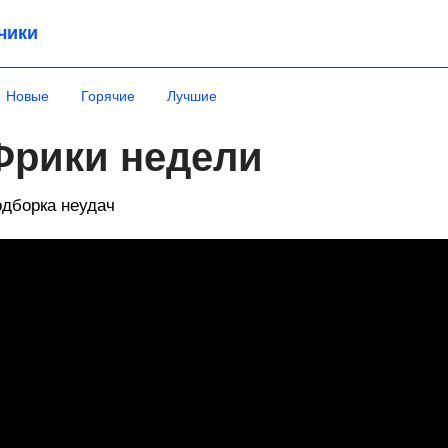
чики
Новые
Горячие
Лучшие
Фрики недели
дборка неудач