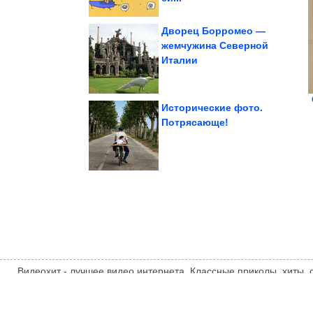
Дворец Борромео —
жемчужина Северной
Италии
ваши представления...
заставят пересмотреть
Факты, которые
Исторические фото.
Потрясающе!
Татьяна Пельтцер...
советская бабушка»
Почему «главная
Видеохит - лучшее видео интернета. Классные приколы, хиты,
компиляции, интересное видео и другие развлечения. Мнение
автора статьи. Автор статьи указан в источнике.
videohit.info
ТЕМАТИЧЕСКИЕ НОВОСТИ