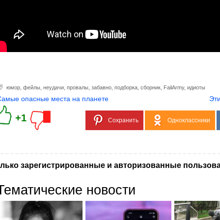
юмор
,
фейлы
,
неудачи
,
провалы
,
забавно
,
подборка
,
сборник
,
FailArmy
,
идиоты
Самые опасные места на планете
Эти
+1
Сохранить
Одноклассники
лько зарегистрированные и авторизованные пользова
Тематические новости