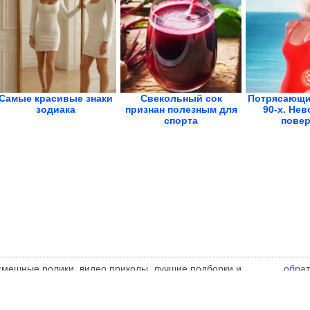
Самые красивые знаки
Свекольный сок
Потрясающи
зодиака
признан полезным для
90-х. Не
спорта
повер
 смешные ролики, видео приколы, лучшие подборки и
обрат
 администрации сайта может не совпадать с мнением