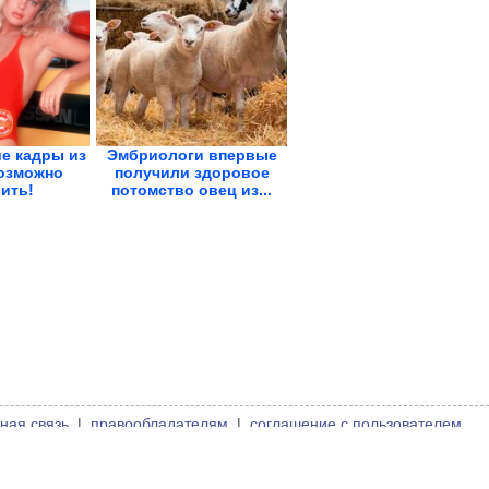
е кадры из
Эмбриологи впервые
возможно
получили здоровое
ить!
потомство овец из...
ная связь
|
правообладателям
|
соглашение с пользователем