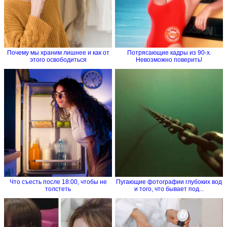
Почему мы храним лишнее и как от
Потрясающие кадры из 90-х.
этого освободиться
Невозможно поверить!
Что съесть после 18:00, чтобы не
Пугающие фотографии глубоких вод
толстеть
и того, что бывает под...