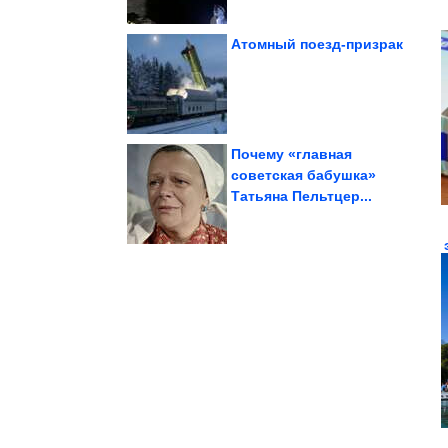
Атомный поезд-призрак
масонского колодца...
Вселенной: загадки
Портал к центру
Почему «главная
советская бабушка»
Татьяна Пельтцер...
страховки
Терапия смехом без