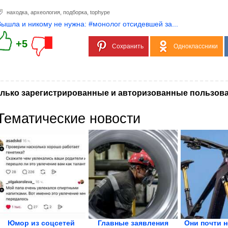
находка
,
археология
,
подборка
,
tophype
Вышла и никому не нужна: #монолог отсидевшей за...
+5
Сохранить
Одноклассники
лько зарегистрированные и авторизованные пользова
Тематические новости
Юмор из соцсетей
Главные заявления
Они почти н