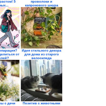
растом! 5
проволоки и
ых...
капронового шнура
сепарация?
Идея стильного декора
делиться от
для дома из старого
елей?
велосипеда
вы с дачи
Позитив с животными