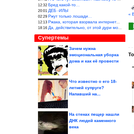
Бред какой-то…
12:32
ДЕБ -ИЛЫ
20:01
« 
Ржут только лошади…
02:29
Ржака, которая взорвала интернет? Нет, количество рекламы выводи
12:13
Да, действительно, от этой дури можно ржать до слёз.
18:16
Супертемы
Зачем нужна
То
эмоциональная уборка
Именно так готовили в
салунах Дикого Запада.
дома и как её провести
Ковбойская...
Что известно о его 18-
летней супруге?
Самые крупные
Напавший на...
производители чая в
мире
На стенах пещер нашли
ДНК людей каменного
века