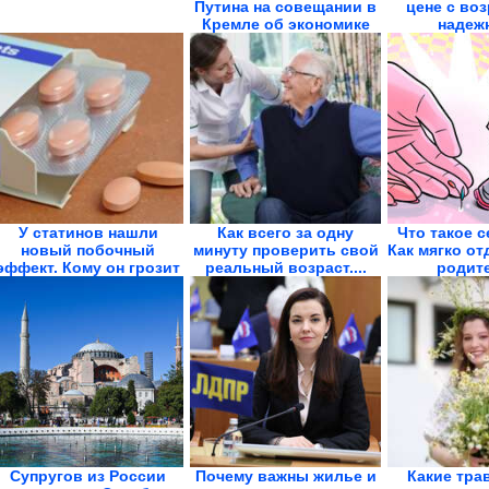
Путина на совещании в
цене с воз
Кремле об экономике
надежн
У статинов нашли
Как всего за одну
Что такое 
новый побочный
минуту проверить свой
Как мягко от
эффект. Кому он грозит
реальный возраст....
родит
в...
Супругов из России
Почему важны жилье и
Какие тра