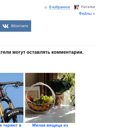
Hаталья
Фейлы »
ВКонтакте
тели могут оставлять комментарии.
е теряют в
Милая вещица из