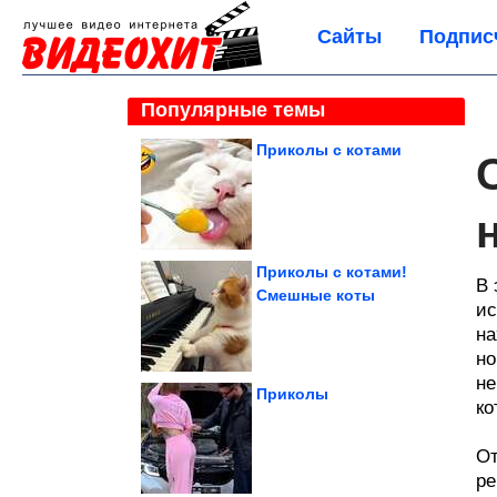
Сайты
Подпис
Популярные темы
Приколы с котами
Приколы с котами!
В 
Смешные коты
ис
на
но
не
Приколы
ко
От
ре