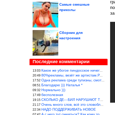
гр
Самые смешные
по
приколы
за
Сборник для
настроения
Последние комментарии
Какое же убогое пиндосское ничего. Наташ, и не стыдно такую фигн
13:03
80%рекламы, везёт же артистам.Режиссёры, сценаристы вы где или к
20:49
Одна реклама среди тупизны, смотреть невозможно.
17:52
Благодарю ))) Наталья *
08:51
Нормально )))
09:32
бесполезная
17:49
СКОЛЬКО ДЕ---БИЛ НАРУШАЮТ ТЕХНИКУ БЕЗОПАСНОСТИ
19:15
Очень много слов, всё это словоблудие можно было уложить в 1 мин
21:17
НАДО ПОДДЕРЖИВАТЬ НОВОЕ
22:34
А с чего тут смеяться? Как кому то больно? Не смешно.
07:42