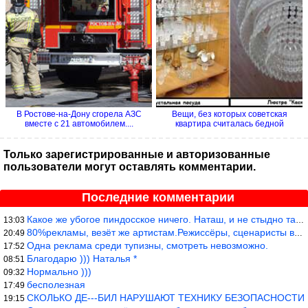
В Ростове-на-Дону сгорела АЗС
Вещи, без которых советская
вместе с 21 автомобилем....
квартира считалась бедной
Только зарегистрированные и авторизованные
пользователи могут оставлять комментарии.
Последние комментарии
Какое же убогое пиндосское ничего. Наташ, и не стыдно такую фигн
13:03
80%рекламы, везёт же артистам.Режиссёры, сценаристы вы где или к
20:49
Одна реклама среди тупизны, смотреть невозможно.
17:52
Благодарю ))) Наталья *
08:51
Нормально )))
09:32
бесполезная
17:49
СКОЛЬКО ДЕ---БИЛ НАРУШАЮТ ТЕХНИКУ БЕЗОПАСНОСТИ
19:15