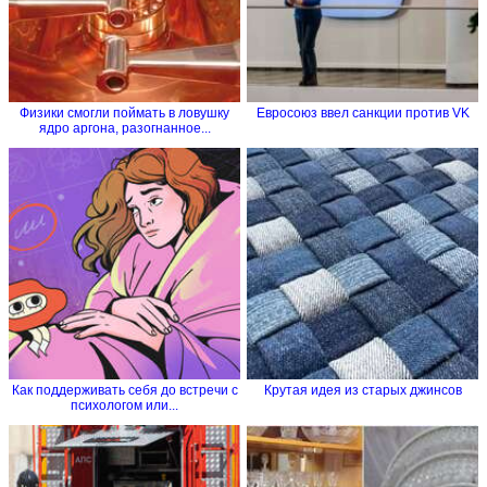
Физики смогли поймать в ловушку
Евросоюз ввел санкции против VK
ядро аргона, разогнанное...
Как поддерживать себя до встречи с
Крутая идея из старых джинсов
психологом или...