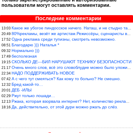
пользователи могут оставлять комментарии.
Последние комментарии
Какое же убогое пиндосское ничего. Наташ, и не стыдно такую фигн
13:03
80%рекламы, везёт же артистам.Режиссёры, сценаристы вы где или к
20:49
Одна реклама среди тупизны, смотреть невозможно.
17:52
Благодарю ))) Наталья *
08:51
Нормально )))
09:32
бесполезная
17:49
СКОЛЬКО ДЕ---БИЛ НАРУШАЮТ ТЕХНИКУ БЕЗОПАСНОСТИ
19:15
Очень много слов, всё это словоблудие можно было уложить в 1 мин
21:17
НАДО ПОДДЕРЖИВАТЬ НОВОЕ
22:34
А с чего тут смеяться? Как кому то больно? Не смешно.
07:42
Бред какой-то…
12:32
ДЕБ -ИЛЫ
20:01
Ржут только лошади…
02:29
Ржака, которая взорвала интернет? Нет, количество рекламы выводи
12:13
Да, действительно, от этой дури можно ржать до слёз.
18:16