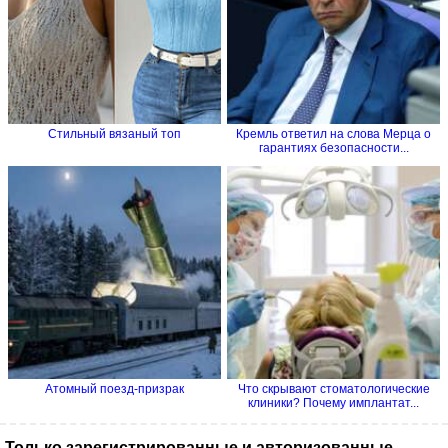
Стильный вязаный топ
Кремль ответил на слова Мерца о
гарантиях безопасности...
Атомный поезд-призрак
Что скрывают стоматологические
клиники? Почему имплантат...
Только зарегистрированные и авторизованные