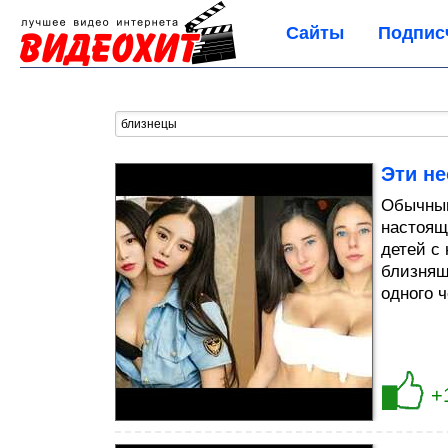
Сайты
Подпис
Эти н
Обычным
настоящ
детей с
близняш
одного 
+