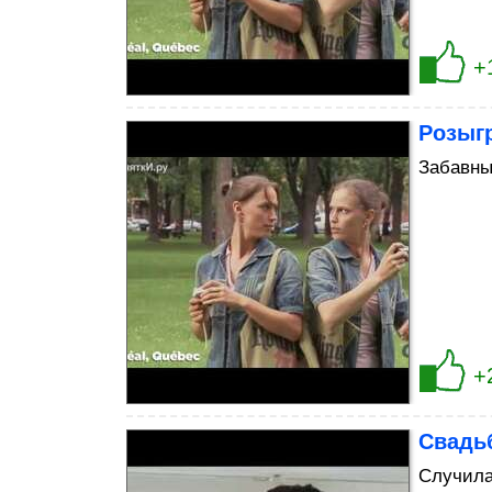
+
Розыг
Забавны
+
Свадь
Случила