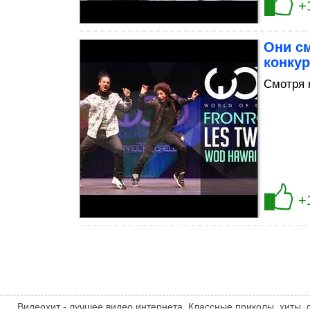
+
Они см
конкур
Смотря 
+
Видеохит - лучшее видео интернета. Классные приколы, хиты,