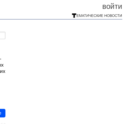
войти
-
ых
ких
е