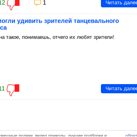
12
1
Читать дале
огли удивить зрителей танцевального
са
на такое, понимаешь, отчего их любят зрители!
11
Читать дале
 смешные ролики, видео приколы, лучшие подборки и
обрат