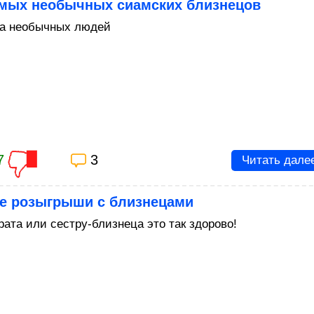
амых необычных сиамских близнецов
а необычных людей
7
3
Читать дале
е розыгрыши с близнецами
рата или сестру-близнеца это так здорово!