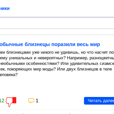
чики
еобычные близнецы поразили весь мир
и близнецами уже никого не удивишь, но что насчет по
ему уникальных и невероятных? Например, разноцветн
 необычными особенностями? Или удивительных сиамс
ек, покоряющих мир моды? Или двух близнецов в теле
человека?
12
1
Читать дале