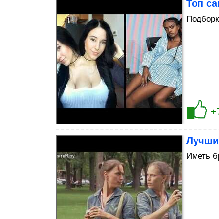
Топ с
Подборк
+
Лучши
Иметь б