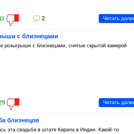
11
2
Читать дале
рыши с близнецами
е розыгрыши с близнецами, снятые скрытой камерой
29
Читать дале
ба близнецов
сь эта свадьба в штате Керала в Индии. Какой-то