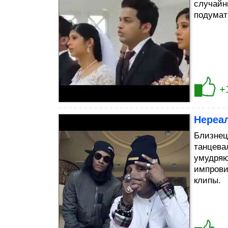
случайн
подумать
+
Нереа
Близнец
танцева
умудряю
импрови
клипы.