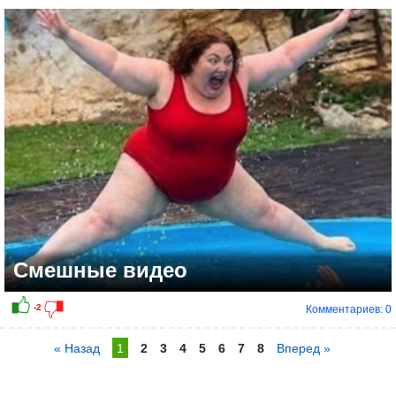
Смешные видео
Комментариев: 0
« Назад
1
2
3
4
5
6
7
8
Вперед »
-1