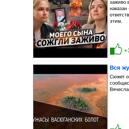
заживо в
наказан
ответст
этим.
+
Вся жу
Сюжет о
сообщес
Вячесла