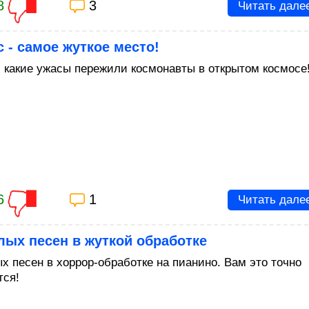
8
3
Читать дале
 - самое жуткое место!
, какие ужасы пережили космонавты в открытом космосе
6
1
Читать дале
лых песен в жуткой обработке
ых песен в хоррор-обработке на пианино. Вам это точно
тся!