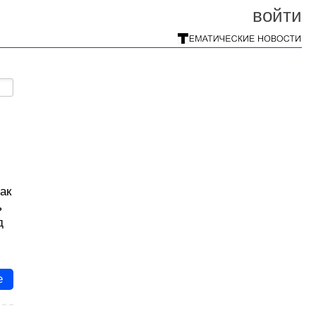
войти
ак
ь
д
е