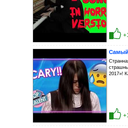
+
Самый
Странна
страшны
2017»! К
+