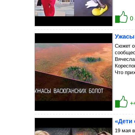
0
Ужасы
Сюжет о
сообщес
Вячесла
Кореспо
Что при
+
«Дети 
19 мая 