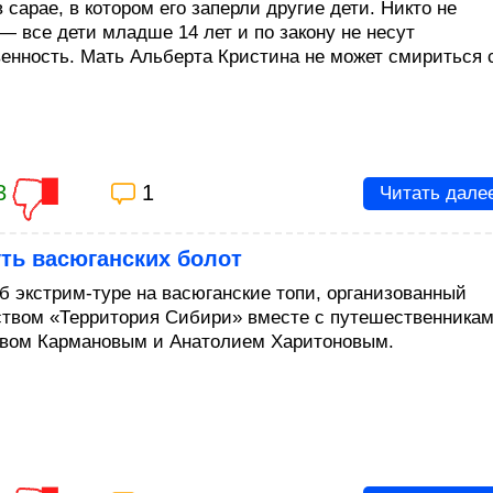
 сарае, в котором его заперли другие дети. Никто не
 — все дети младше 14 лет и по закону не несут
венность. Мать Альберта Кристина не может смириться 
3
1
Читать дале
ть васюганских болот
б экстрим-туре на васюганские топи, организованный
твом «Территория Сибири» вместе с путешественника
вом Кармановым и Анатолием Харитоновым.