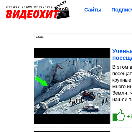
Сайты
Подпис
Учены
посещ
В этом 
посещать
крупные
много и
Земли, 
нашли т
+