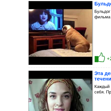
Бульд
Бульдог
фильма 
+
Эта д
течени
Каждый 
себя. П