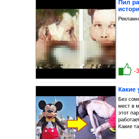
Пил р
истори
Рекламн
-
Какие
Без сом
мест в м
этот пар
работае
Какие т