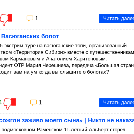
1
Читать дале
 Васюганских болот
б экстрим-туре на васюганские топи, организованный
твом «Территория Сибири» вместе с путешественника
вом Кармановым и Анатолием Харитоновым.
ндент ОТР Мария Черешнева, передача «Большая стран
ходит вам на ум когда вы слышите о болотах?
4
1
Читать дале
сожгли заживо моего сына» | Никто не наказ
в подмосковном Раменском 11-летний Альберт сгорел