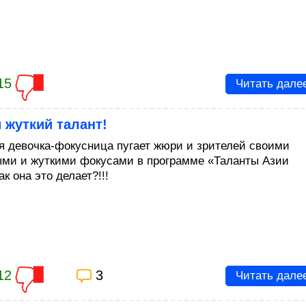
15
Читать дале
 жуткий талант!
я девочка-фокусница пугает жюри и зрителей своими
ми и жуткими фокусами в программе «Таланты Азии
ак она это делает?!!!
12
3
Читать дале