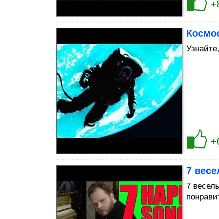
+
Космос
Узнайте
+
7 весе
7 весел
понрави