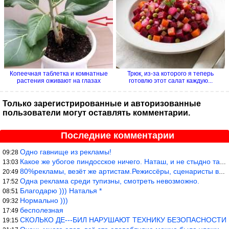
Копеечная таблетка и комнатные
Трюк, из-за которого я теперь
растения оживают на глазах
готовлю этот салат каждую...
Только зарегистрированные и авторизованные
пользователи могут оставлять комментарии.
Последние комментарии
Одно гавнище из рекламы!
09:28
Какое же убогое пиндосское ничего. Наташ, и не стыдно такую фигн
13:03
80%рекламы, везёт же артистам.Режиссёры, сценаристы вы где или к
20:49
Одна реклама среди тупизны, смотреть невозможно.
17:52
Благодарю ))) Наталья *
08:51
Нормально )))
09:32
бесполезная
17:49
СКОЛЬКО ДЕ---БИЛ НАРУШАЮТ ТЕХНИКУ БЕЗОПАСНОСТИ
19:15