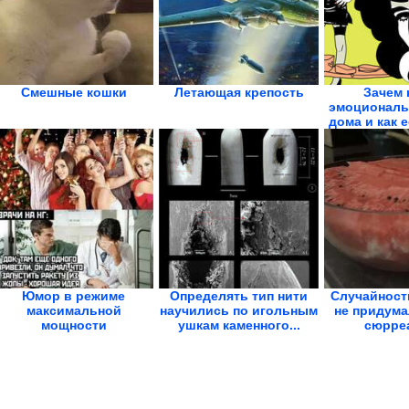
Смешные кошки
Летающая крепость
Зачем 
эмоциональ
дома и как 
Юмор в режиме
Определять тип нити
Случайност
максимальной
научились по игольным
не придума
мощности
ушкам каменного...
сюрре