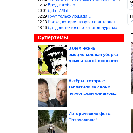
с
Бред какой-то…
12:32
ДЕБ -ИЛЫ
20:01
Ржут только лошади…
02:29
П
Ржака, которая взорвала интернет? Нет, количество рекламы выводи
12:13
Да, действительно, от этой дури можно ржать до слёз.
18:16
Супертемы
Зачем нужна
эмоциональная уборка
Страны Латинской
Америки ограничивают
дома и как её провести
«родильный туризм»
Актёры, которые
заплатили за своих
Почему бросила
персонажей слишком...
карьеру доктор
Белянчикова и как...
Исторические фото.
Потрясающе!
Ностальгические приколы. Обалденно!