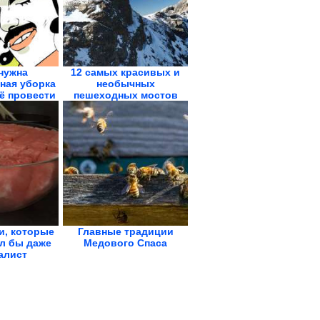
нужна
12 самых красивых и
ная уборка
необычных
её провести
пешеходных мостов
планеты
и, которые
Главные традиции
л бы даже
Медового Спаса
алист