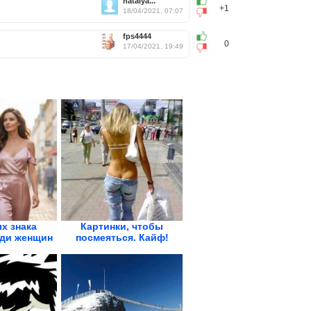
natalya...
+1
18/04/2021, 07:07
fps4444
0
17/04/2021, 19:49
х знака
Картинки, чтобы
еди женщин
посмеяться. Кайф!