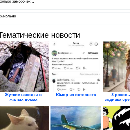
колько заморочек…
рикольно
Тематические новости
Жуткие находки в
Юмор из интернета
3 роковы
жилых домах
зодиака ср