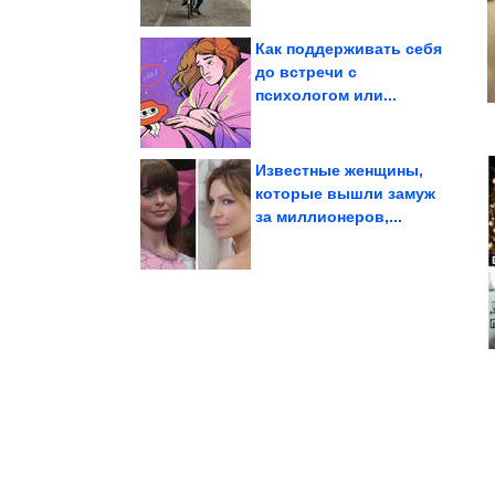
Как поддерживать себя
до встречи с
психологом или...
европейские гардеробы
захватывает
Как азиатская эстетика
Известные женщины,
которые вышли замуж
за миллионеров,...
людей времён СССР
Фотографии известных