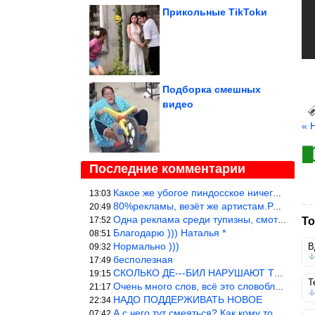
Прикольные TikTokи
Подборка смешных
видео
« 
Последние комментарии
Какое же убогое пиндосское ничего. Наташ, и не стыдно такую фигн
13:03
80%рекламы, везёт же артистам.Режиссёры, сценаристы вы где или к
20:49
Одна реклама среди тупизны, смотреть невозможно.
17:52
То
Благодарю ))) Наталья *
08:51
Нормально )))
В
09:32
бесполезная
17:49
СКОЛЬКО ДЕ---БИЛ НАРУШАЮТ ТЕХНИКУ БЕЗОПАСНОСТИ
19:15
Т
Очень много слов, всё это словоблудие можно было уложить в 1 мин
21:17
НАДО ПОДДЕРЖИВАТЬ НОВОЕ
22:34
А с чего тут смеяться? Как кому то больно? Не смешно.
07:42