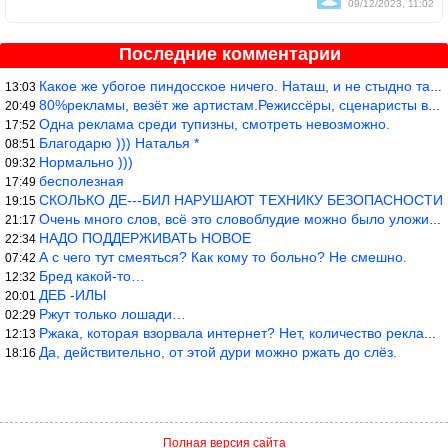
09/12/2023, 11:02
Последние комментарии
Какое же убогое пиндосское ничего. Наташ, и не стыдно такую фигн
13:03
80%рекламы, везёт же артистам.Режиссёры, сценаристы вы где или к
20:49
Одна реклама среди тупизны, смотреть невозможно.
17:52
Благодарю ))) Наталья *
08:51
Нормально )))
09:32
бесполезная
17:49
СКОЛЬКО ДЕ---БИЛ НАРУШАЮТ ТЕХНИКУ БЕЗОПАСНОСТИ
19:15
Очень много слов, всё это словоблудие можно было уложить в 1 мин
21:17
НАДО ПОДДЕРЖИВАТЬ НОВОЕ
22:34
А с чего тут смеяться? Как кому то больно? Не смешно.
07:42
Бред какой-то…
12:32
ДЕБ -ИЛЫ
20:01
Ржут только лошади…
02:29
Ржака, которая взорвала интернет? Нет, количество рекламы выводи
12:13
Да, действительно, от этой дури можно ржать до слёз.
18:16
Полная версия сайта