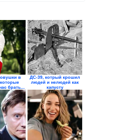
овушки в
ДС-39, котрый крошил
 которые
людей и нелюдей как
ас брать...
капусту