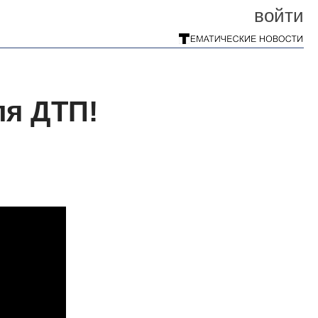
войти
ля ДТП!