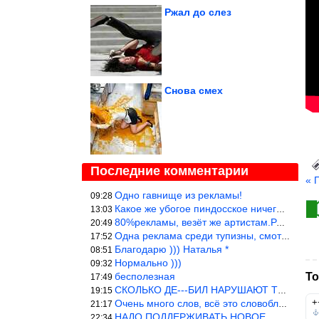
Ржал до слез
Снова смех
Последние комментарии
« 
Одно гавнище из рекламы!
09:28
Какое же убогое пиндосское ничего. Наташ, и не стыдно такую фигн
13:03
80%рекламы, везёт же артистам.Режиссёры, сценаристы вы где или к
20:49
Одна реклама среди тупизны, смотреть невозможно.
17:52
Благодарю ))) Наталья *
08:51
Нормально )))
09:32
бесполезная
То
17:49
СКОЛЬКО ДЕ---БИЛ НАРУШАЮТ ТЕХНИКУ БЕЗОПАСНОСТИ
19:15
+
Очень много слов, всё это словоблудие можно было уложить в 1 мин
21:17
НАДО ПОДДЕРЖИВАТЬ НОВОЕ
22:34