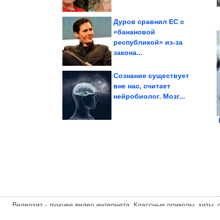
Дуров сравнил ЕС с
«банановой
республикой» из-за
знают...
о значении которых
12 сигналов организма,
закона...
Сознание существует
вне нас, считает
нейробиолог. Мозг...
выше, чем в...
зарплаты оказались
Российские средние
Видеохит - лучшее видео интернета. Классные приколы, хиты,
компиляции, интересное видео и другие развлечения. Мнение