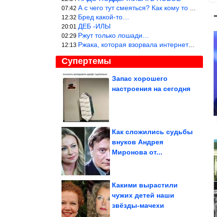
А с чего тут смеяться? Как кому то больно? Не смешно.
07:42
Бред какой-то…
12:32
ДЕБ -ИЛЫ
20:01
Ржут только лошади…
02:29
Ржака, которая взорвала интернет? Нет, количество рекламы выводи
12:13
Супертемы
Запас хорошего
настроения на сегодня
Трюк, из-за которого я
теперь готовлю этот
салат каждую...
Как сложились судьбы
внуков Андрея
Метод, который за ночь
Миронова от...
очистит грязные и
серые кухонные...
Какими вырастили
чужих детей наши
звёзды-мачехи
10 кухонных бытовых приборов, которые на самом деле вам...