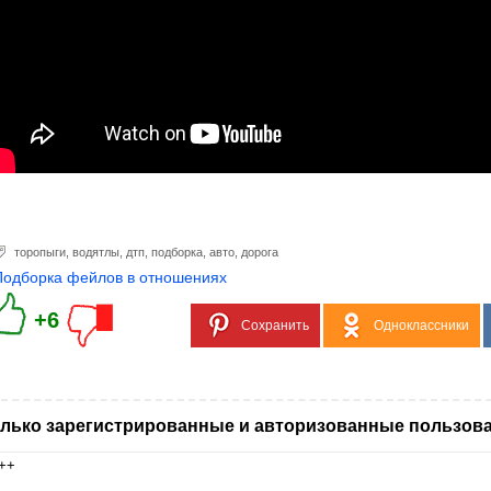
торопыги
,
водятлы
,
дтп
,
подборка
,
авто
,
дорога
Подборка фейлов в отношениях
+6
Сохранить
Одноклассники
лько зарегистрированные и авторизованные пользова
++