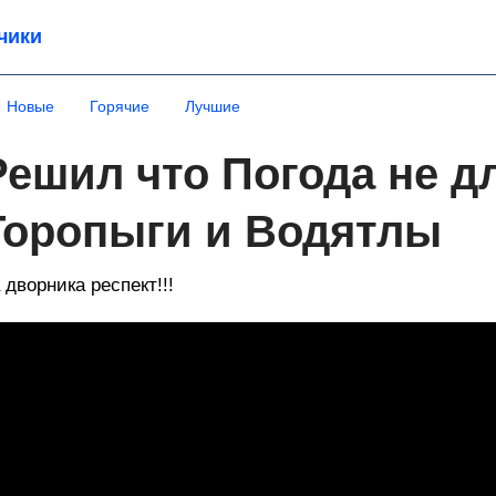
чики
Новые
Горячие
Лучшие
Решил что Погода не д
Торопыги и Водятлы
 дворника респект!!!