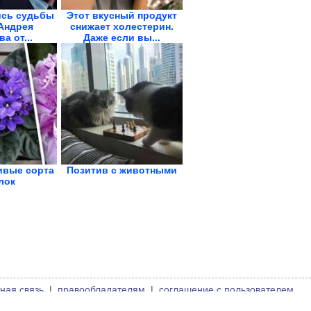
ись судьбы
Этот вкусный продукт
Андрея
снижает холестерин.
а от...
Даже если вы...
ивые сорта
Позитив с животными
лок
ная связь
|
правообладателям
|
соглашение с пользователем