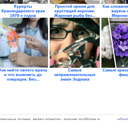
Курорты
Простой прием для
Как сложил
Краснодарского края
хрустящей корочки.
внуков 
1970-х годов
Жареная рыба без...
Миронов
Как найти своего врача
Самые
Самые крас
и что выяснить до
непривлекательные
фиа
операции. Без...
знаки Зодиака
 смешные ролики, видео приколы, лучшие подборки и
обрат
 администрации сайта может не совпадать с мнением