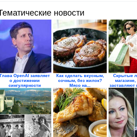
Тематические новости
Глава OpenAI заявляет
Как сделать вкусным,
Скрытые л
о достижении
сочным, без жилок?
магазине,
сингулярности
Мясо на...
заставляют н