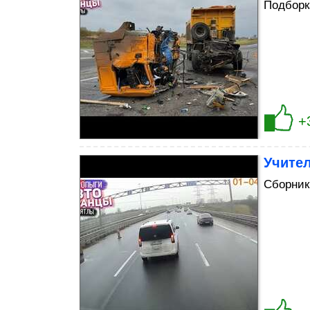
Подборк
+
Учител
Сборник