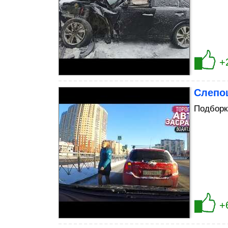
+
Слепо
Подборк
+