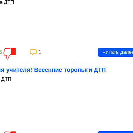
а ДТП
3
1
Читать дале
я учителя! Весенние торопыги ДТП
 ДТП