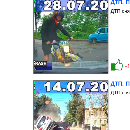
ДТП. П
ДТП сня
-
ДТП. П
ДТП сня