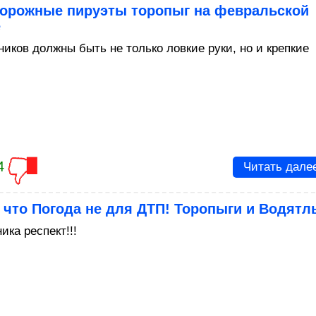
Дорожные пируэты торопыг на февральской
е
ников должны быть не только ловкие руки, но и крепкие
4
Читать дале
 что Погода не для ДТП! Торопыги и Водятл
ика респект!!!