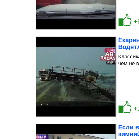
+
Ёкарн
Водят
Классика
чем не 
+
Если в
зимни