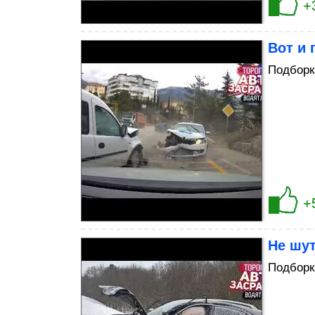
+
Вот и 
Подборк
+
Не шут
Подборк