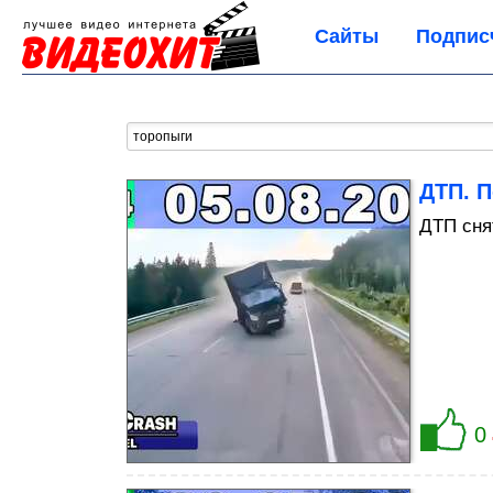
Сайты
Подпис
ДТП. П
ДТП сня
0