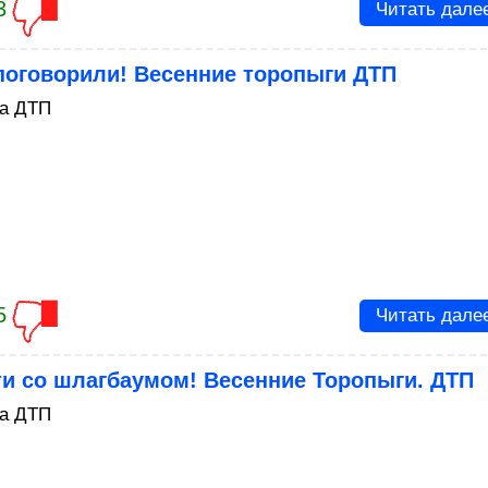
3
Читать дале
поговорили! Весенние торопыги ДТП
а ДТП
5
Читать дале
и со шлагбаумом! Весенние Торопыги. ДТП
а ДТП