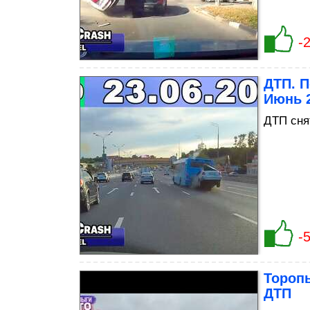
-
ДТП. П
Июнь 
ДТП сня
-
Тороп
ДТП