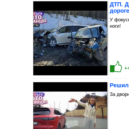
ДТП. 
дорог
У фокус
ноги!
+
Решил
За дворн