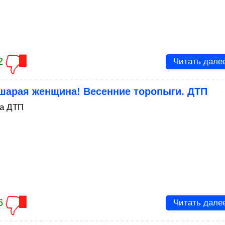
2
Читать дале
шарая женщина! Весенние торопыги. ДТП
а ДТП
6
Читать дале