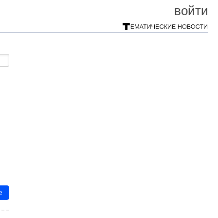
войти
е