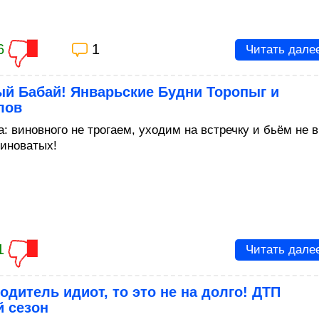
6
1
Читать дале
ый Бабай! Январьские Будни Торопыг и
лов
: виновного не трогаем, уходим на встречку и бьём не в
виноватых!
1
Читать дале
одитель идиот, то это не на долго! ДТП
й сезон