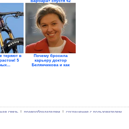
Барбара» спустя 42
года
е теряют в
Почему бросила
растом! 5
карьеру доктор
ых...
Белянчикова и как
выглядит...
ная связь
|
правообладателям
|
соглашение с пользователем