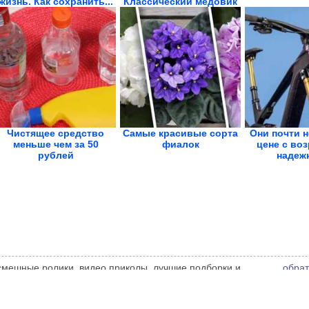
жизнь. Как сохранить...
Классический медовик
стал...
Чистящее средство
Самые красивые сорта
Они почти н
меньше чем за 50
фиалок
цене с воз
рублей
надежн
 смешные ролики, видео приколы, лучшие подборки и
обрат
 администрации сайта может не совпадать с мнением