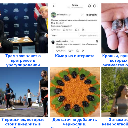
Трамп заявляет о
Юмор из интернета
Крошки, при
прогрессе в
которых
урегулировании
сжимается о
конфликта на...
7 привычек, которые
Достаточно добавить
3 знака з
стоит внедрить в
чернослив.
невероятной