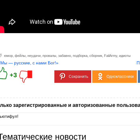
юмор
,
фейлы
,
неудачи
,
провалы
,
забавно
,
подборка
,
сборник
,
FailArmy
,
идиоты
«Мы — русские, с нами Бог!»
П
+3
Сохранить
Одноклассники
лько зарегистрированные и авторизованные пользова
ьютифул!
Тематические новости