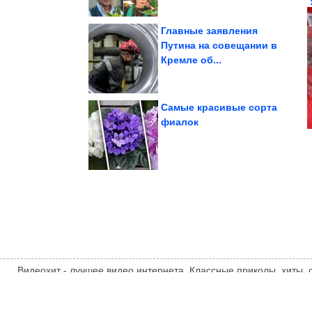
Главные заявления
Путина на совещании в
Кремле об...
полиции в...
заявила об избиении в
19-летняя девушка
Самые красивые сорта
фиалок
частного дома
Как украсить крыльцо
Видеохит - лучшее видео интернета. Классные приколы, хиты,
компиляции, интересное видео и другие развлечения. Мнение
автора статьи. Автор статьи указан в источнике.
videohit.info
ТЕМАТИЧЕСКИЕ НОВОСТИ