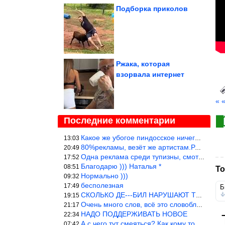
Подборка приколов
Ржака, которая
взорвала интернет
« 
Последние комментарии
Какое же убогое пиндосское ничего. Наташ, и не стыдно такую фигн
13:03
80%рекламы, везёт же артистам.Режиссёры, сценаристы вы где или к
20:49
Одна реклама среди тупизны, смотреть невозможно.
17:52
Благодарю ))) Наталья *
08:51
То
Нормально )))
09:32
бесполезная
17:49
Б
СКОЛЬКО ДЕ---БИЛ НАРУШАЮТ ТЕХНИКУ БЕЗОПАСНОСТИ
19:15
Очень много слов, всё это словоблудие можно было уложить в 1 мин
21:17
НАДО ПОДДЕРЖИВАТЬ НОВОЕ
22:34
А с чего тут смеяться? Как кому то больно? Не смешно.
07:42