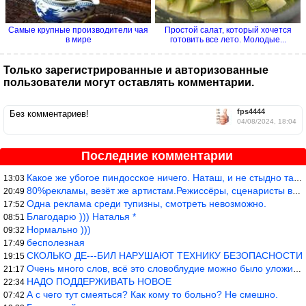
Самые крупные производители чая
Простой салат, который хочется
в мире
готовить все лето. Молодые...
Только зарегистрированные и авторизованные
пользователи могут оставлять комментарии.
fps4444
Без комментариев!
04/08/2024, 18:04
Последние комментарии
Какое же убогое пиндосское ничего. Наташ, и не стыдно такую фигн
13:03
80%рекламы, везёт же артистам.Режиссёры, сценаристы вы где или к
20:49
Одна реклама среди тупизны, смотреть невозможно.
17:52
Благодарю ))) Наталья *
08:51
Нормально )))
09:32
бесполезная
17:49
СКОЛЬКО ДЕ---БИЛ НАРУШАЮТ ТЕХНИКУ БЕЗОПАСНОСТИ
19:15
Очень много слов, всё это словоблудие можно было уложить в 1 мин
21:17
НАДО ПОДДЕРЖИВАТЬ НОВОЕ
22:34
А с чего тут смеяться? Как кому то больно? Не смешно.
07:42