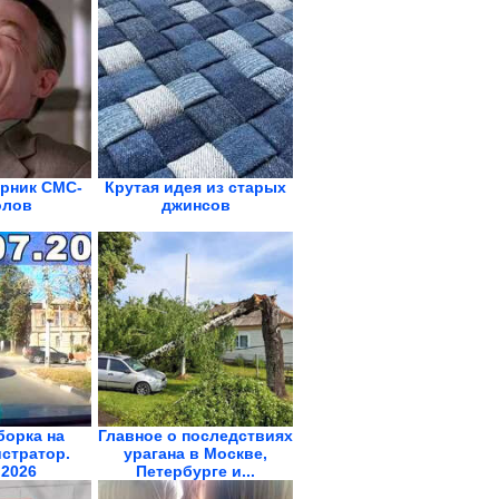
рник СМС-
Крутая идея из старых
олов
джинсов
борка на
Главное о последствиях
стратор.
урагана в Москве,
2026
Петербурге и...