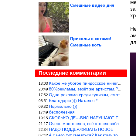
ме
Смешные видео дня
за
хр
Не
ам
Приколы с котами!
дл
Смешные коты
Последние комментарии
Какое же убогое пиндосское ничего. Наташ, и не стыдно такую фигн
13:03
80%рекламы, везёт же артистам.Режиссёры, сценаристы вы где или к
20:49
Одна реклама среди тупизны, смотреть невозможно.
17:52
Благодарю ))) Наталья *
08:51
Нормально )))
09:32
бесполезная
17:49
СКОЛЬКО ДЕ---БИЛ НАРУШАЮТ ТЕХНИКУ БЕЗОПАСНОСТИ
19:15
Очень много слов, всё это словоблудие можно было уложить в 1 мин
21:17
НАДО ПОДДЕРЖИВАТЬ НОВОЕ
22:34
А с чего тут смеяться? Как кому то больно? Не смешно.
07:42