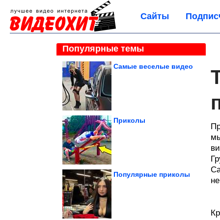
Сайты
Подпис
Популярные темы
Самые веселые видео
Приколы
Пр
мы
ви
Гр
Са
Популярные приколы
не
Кр