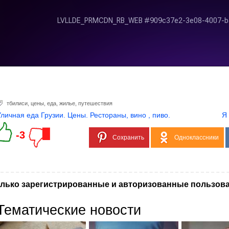
тбилиси
,
цены
,
еда
,
жилье
,
путешествия
Уличная еда Грузии. Цены. Рестораны, вино , пиво.
Я
-3
Сохранить
Одноклассники
лько зарегистрированные и авторизованные пользова
Тематические новости