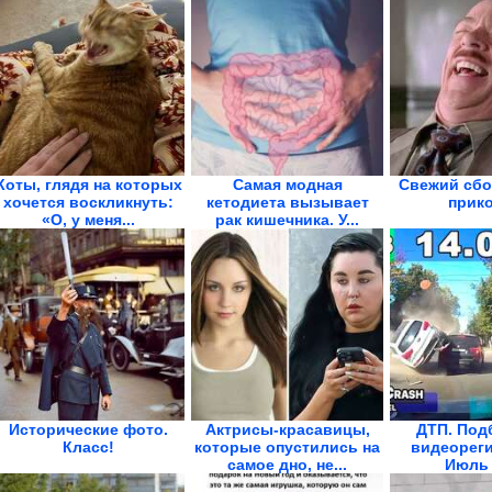
Коты, глядя на которых
Самая модная
Свежий сбо
хочется воскликнуть:
кетодиета вызывает
прик
«О, у меня...
рак кишечника. У...
Исторические фото.
Актрисы-красавицы,
ДТП. Под
Класс!
которые опустились на
видеореги
самое дно, не...
Июль 