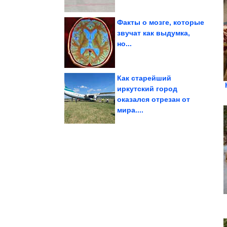
Факты о мозге, которые
звучат как выдумка,
но...
почти на 1/3
Калининграде выросла
Посещаемость казино в
Как старейший
иркутский город
оказался отрезан от
зависимости
алкогольной
6 мифов об
мира....