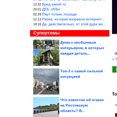
Бред какой-то…
12:32
ДЕБ -ИЛЫ
20:01
Ржут только лошади…
02:29
Ржака, которая взорвала интернет? Нет, количество рекламы выводи
12:13
Да, действительно, от этой дури можно ржать до слёз.
18:16
Супертемы
Дома с необычным
интерьером, в которых
Полезные привычки,
которые я извлекла из
каждая деталь...
проблем с...
« 
Топ-3 с самой сильной
интуицией
Простой рецепт,
который экономит
время у плиты.
Куриные...
То
Что известно об атаках
на Ростовскую
область? В...
Вьетнам в фотообъективе