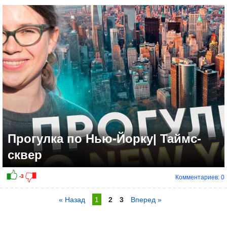
Прогулка по Нью-Йорку| Таймс-
сквер
Комментариев: 0
« Назад
1
2
3
Вперед »
-1