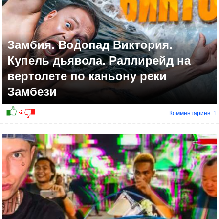
Замбия. Водопад Виктория.
Купель дьявола. Раллирейд на
вертолете по каньону реки
Замбези
Комментариев: 1