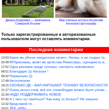
Дворец Борромео — жемчужина
Мир уличных котов в объективе
Северной Италии
японского фотографа
Только зарегистрированные и авторизованные
пользователи могут оставлять комментарии.
Последние комментарии
Какое же убогое пиндосское ничего. Наташ, и не стыдно такую фигн
13:03
80%рекламы, везёт же артистам.Режиссёры, сценаристы вы где или к
20:49
Одна реклама среди тупизны, смотреть невозможно.
17:52
Благодарю ))) Наталья *
08:51
Нормально )))
09:32
бесполезная
17:49
СКОЛЬКО ДЕ---БИЛ НАРУШАЮТ ТЕХНИКУ БЕЗОПАСНОСТИ
19:15
Очень много слов, всё это словоблудие можно было уложить в 1 мин
21:17
НАДО ПОДДЕРЖИВАТЬ НОВОЕ
22:34
А с чего тут смеяться? Как кому то больно? Не смешно.
07:42
Бред какой-то…
12:32
ДЕБ -ИЛЫ
20:01