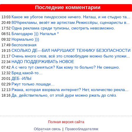
Последние комментарии
Какое же убогое пиндосское ничего. Наташ, и не стыдно такую фигн
13:03
80%рекламы, везёт же артистам.Режиссёры, сценаристы вы где или к
20:49
Одна реклама среди тупизны, смотреть невозможно.
17:52
Благодарю ))) Наталья *
08:51
Нормально )))
09:32
бесполезная
17:49
СКОЛЬКО ДЕ---БИЛ НАРУШАЮТ ТЕХНИКУ БЕЗОПАСНОСТИ
19:15
Очень много слов, всё это словоблудие можно было уложить в 1 мин
21:17
НАДО ПОДДЕРЖИВАТЬ НОВОЕ
22:34
А с чего тут смеяться? Как кому то больно? Не смешно.
07:42
Бред какой-то…
12:32
ДЕБ -ИЛЫ
20:01
Ржут только лошади…
02:29
Ржака, которая взорвала интернет? Нет, количество рекламы выводи
12:13
Да, действительно, от этой дури можно ржать до слёз.
18:16
Полная версия сайта
Обратная связь
|
Правообладателям