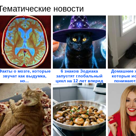
Тематические новости
Факты о мозге, которые
6 знаков Зодиака
Домашние 
звучат как выдумка,
запустят глобальный
которые ис
но...
цикл на 12 лет вперед
понимают, 