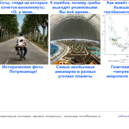
Коты, глядя на которых
5 ошибок, почему грибы
Как живёт 
хочется воскликнуть:
выходят резиновыми.
бывшая
«О, у меня...
Вы всё время...
«колбасного
Исторические фото.
Самые необычные
Генетик
Потрясающе!
аквапарки в разных
«негрек
уголках планеты
некрополе
Фанаг
 смешные ролики, видео приколы, лучшие подборки и
обрат
 администрации сайта может не совпадать с мнением