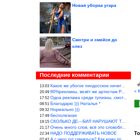
Новая уборка угара
Смотри и смейся до
слез
Последние комментарии
Какое же убогое пиндосское ничего. Наташ, и не стыдно такую фигн
13:03
« 
80%рекламы, везёт же артистам.Режиссёры, сценаристы вы где или к
20:49
Одна реклама среди тупизны, смотреть невозможно.
17:52
Благодарю ))) Наталья *
08:51
Нормально )))
09:32
бесполезная
17:49
СКОЛЬКО ДЕ---БИЛ НАРУШАЮТ ТЕХНИКУ БЕЗОПАСНОСТИ
19:15
Очень много слов, всё это словоблудие можно было уложить в 1 мин
21:17
НАДО ПОДДЕРЖИВАТЬ НОВОЕ
То
22:34
А с чего тут смеяться? Как кому то больно? Не смешно.
07:42