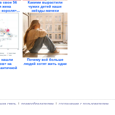
в свои 56
Какими вырастили
 жена
чужих детей наши
 короля»...
звёзды-мачехи
и нашли
Почему всё больше
ов» на
людей хотят жить одни
 античной
ории
ная связь
|
правообладателям
|
соглашение с пользователем