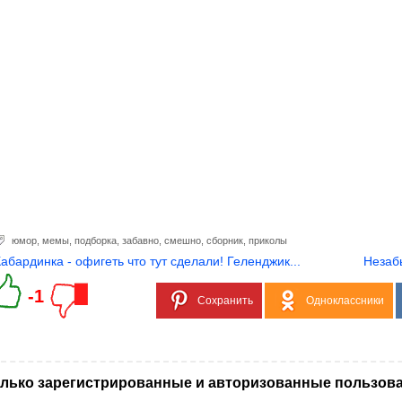
юмор
,
мемы
,
подборка
,
забавно
,
смешно
,
сборник
,
приколы
Кабардинка - офигеть что тут сделали! Геленджик...
Незаб
-1
Сохранить
Одноклассники
лько зарегистрированные и авторизованные пользова