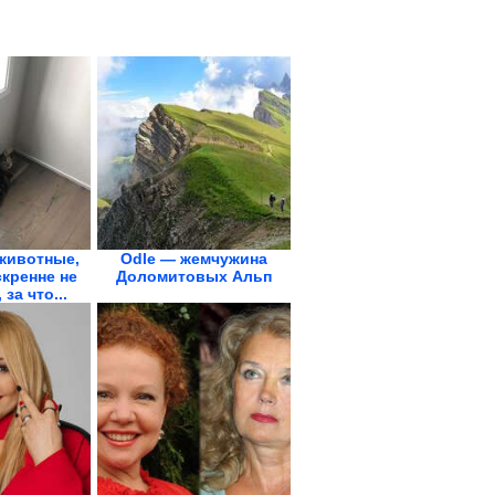
животные,
Odle — жемчужина
кренне не
Доломитовых Альп
за что...