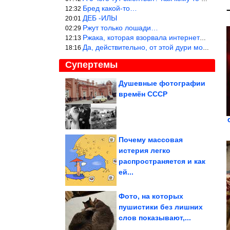
Бред какой-то…
12:32
ДЕБ -ИЛЫ
20:01
Ржут только лошади…
02:29
Ржака, которая взорвала интернет? Нет, количество рекламы выводи
12:13
Да, действительно, от этой дури можно ржать до слёз.
18:16
Супертемы
Душевные фотографии
времён СССР
Они почти не теряют в
цене с возрастом! 5
надежных...
Почему массовая
истерия легко
Как украсить крыльцо
распространяется и как
частного дома
ей...
Фото, на которых
пушистики без лишних
слов показывают,...
60-летнюю проблему создания перовскитного лазерного...