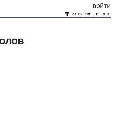
войти
колов