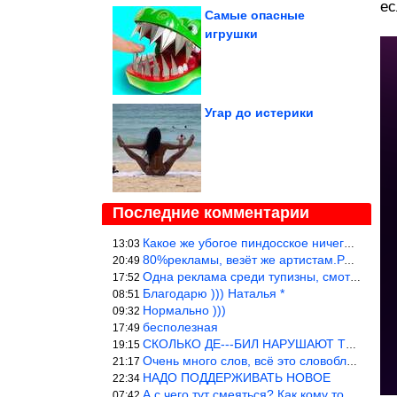
ес
Самые опасные
игрушки
Угар до истерики
Последние комментарии
Какое же убогое пиндосское ничего. Наташ, и не стыдно такую фигн
13:03
80%рекламы, везёт же артистам.Режиссёры, сценаристы вы где или к
20:49
Одна реклама среди тупизны, смотреть невозможно.
17:52
Благодарю ))) Наталья *
08:51
Нормально )))
09:32
бесполезная
17:49
СКОЛЬКО ДЕ---БИЛ НАРУШАЮТ ТЕХНИКУ БЕЗОПАСНОСТИ
19:15
Очень много слов, всё это словоблудие можно было уложить в 1 мин
21:17
НАДО ПОДДЕРЖИВАТЬ НОВОЕ
22:34
А с чего тут смеяться? Как кому то больно? Не смешно.
07:42