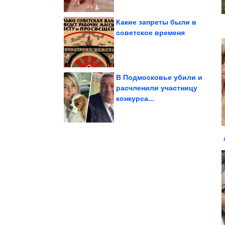
Какие запреты были в
советское временя
украшение участка
Оригинальное
В Подмосковье убили и
расчленили участницу
конкурса...
Так ведь?
А ведь всё же в точку!