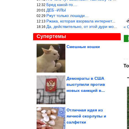
Бред какой-то…
12:32
ДЕБ -ИЛЫ
20:01
Ржут только лошади…
02:29
Ржака, которая взорвала интернет? Нет, количество рекламы выводи
12:13
Да, действительно, от этой дури можно ржать до слёз.
« 
18:16
Супертемы
Смешные кошки
Как изменилась Алина
Кабаева после
операций
То
Демократы в США
выступили против
Какая фурнитура
новых санкций в...
выдаёт возраст, а какая
его стирает
Отличная идея из
яичной скорлупы и
салфетки
7 технологий, которые делают рои военных беспилотников...