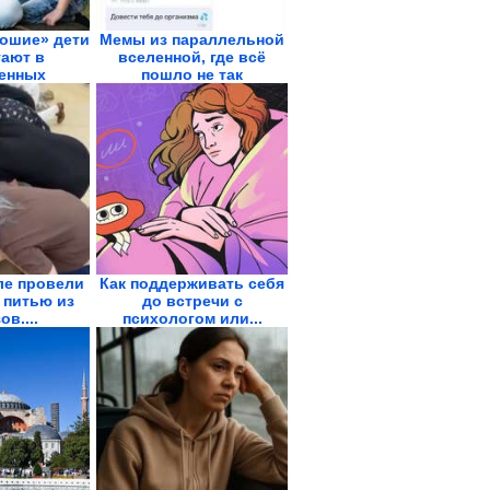
ошие» дети
Мемы из параллельной
ают в
вселенной, где всё
енных
пошло не так
ых....
ле провели
Как поддерживать себя
 питью из
до встречи с
ов....
психологом или...