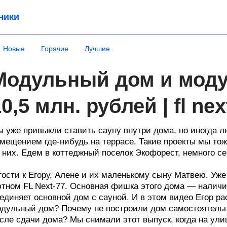
чики
Новые
Горячие
Лучшие
Модульный дом и моду
0,5 млн. рублей | fl nex
 уже привыкли ставить сауну внутри дома, но иногда л
мещением где-нибудь на террасе. Такие проекты мы то
 них. Едем в коттеджный поселок Экофорест, немного се
гости к Егору, Алене и их маленькому сыну Матвею. Уже
тном FL Next-77. Основная фишка этого дома — наличие
единяет основной дом с сауной. И в этом видео Егор ра
дульный дом? Почему не построили дом самостоятельн
сле сдачи дома? Мы снимали этот выпуск, когда на улиц