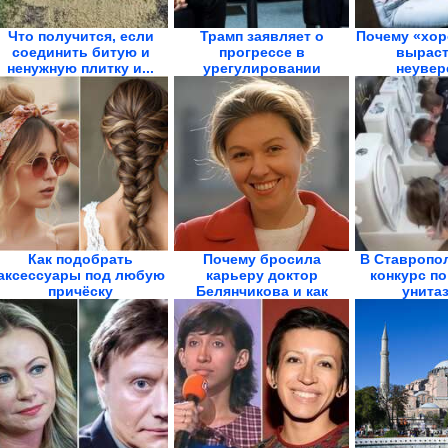
Что получится, если
Трамп заявляет о
Почему «хор
соединить битую и
прогрессе в
выраст
ненужную плитку и...
урегулировании
неувер
конфликта на...
взросл
Как подобрать
Почему бросила
В Ставропо
аксессуары под любую
карьеру доктор
конкурс по
причёску
Белянчикова и как
унитаз
выглядит...