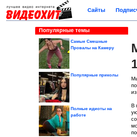
Сайты
Подпис
Популярные темы
Самые Смешные
Провалы на Камеру
1
Популярные приколы
Мы
по
из
В 
Полные идиоты на
ую
работе
со
мо
по