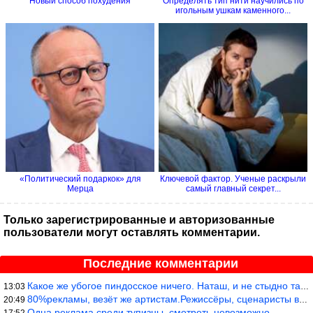
Новый способ похудения
Определять тип нити научились по
игольным ушкам каменного...
«Политический подаркок» для
Ключевой фактор. Ученые раскрыли
Мерца
самый главный секрет...
Только зарегистрированные и авторизованные
пользователи могут оставлять комментарии.
Последние комментарии
Какое же убогое пиндосское ничего. Наташ, и не стыдно такую фигн
13:03
80%рекламы, везёт же артистам.Режиссёры, сценаристы вы где или к
20:49
Одна реклама среди тупизны, смотреть невозможно.
17:52